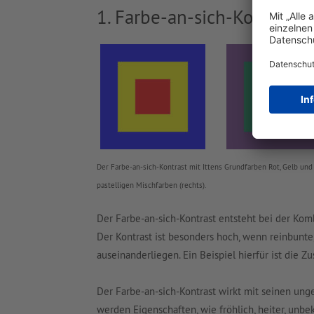
1. Farbe-an-sich-Kontrast 
Der Farbe-an-sich-Kontrast mit Ittens Grundfarben Rot, Gelb und 
pastelligen Mischfarben (rechts).
Der Farbe-an-sich-Kontrast entsteht bei der Ko
Der Kontrast ist besonders hoch, wenn reinbunte
auseinanderliegen. Ein Beispiel hierfür ist die 
Der Farbe-an-sich-Kontrast wirkt mit seinen unge
werden Eigenschaften, wie fröhlich, heiter, unbek