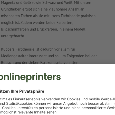
Magenta und Gelb sowie Schwarz und Weiß. Mit diesen
Grundfarben ergibt sich eine viel höhere Anzahl an
mischbaren Farben als sie mit Ittens Farbtheorie praktisch
möglich ist. Zudem werden beide Farbarten,
Bildschirmfarben und Druckfarben, in einem Modell
untergebracht.
Küppers Farbtheorie ist dadurch vor allem für
Mediengestalter interessant und soll im Folgenden bei der
Betrachtung der sieben Farbkontraste von Itten
miteinbezogen werden.