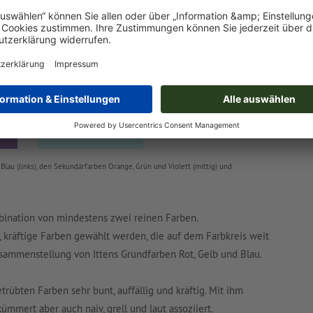
(oder auch Buntkontrast)
Blau (links), den Sekundärfarben Orange, Grün und Violett (mittig) und
mbination von mindestens zwei reinen Farben.
, kräftige Farben gewählt werden, die auf dem Farbkreis weit
Zusammenstellung von Ittens Grundfarben Rot, Gelb und Blau.
trübten Farben sehr bunt, auffällig und kräftig. Mit ihm
ümmert aber auch naiv, grell und laut assoziiert.