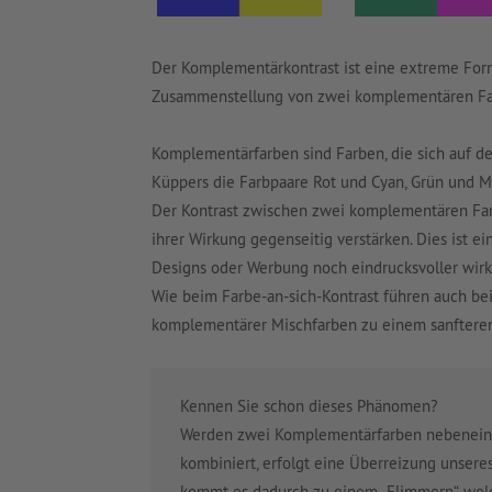
Der Komplementärkontrast ist eine extreme Form 
Zusammenstellung von zwei komplementären Fa
Komplementärfarben sind Farben, die sich auf d
Küppers die Farbpaare Rot und Cyan, Grün und M
Der Kontrast zwischen zwei komplementären Farb
ihrer Wirkung gegenseitig verstärken. Dies ist e
Designs oder Werbung noch eindrucksvoller wirk
Wie beim Farbe-an-sich-Kontrast führen auch b
komplementärer Mischfarben zu einem sanfteren
Kennen Sie schon dieses Phänomen?
Werden zwei Komplementärfarben nebeneinan
kombiniert, erfolgt eine Überreizung unser
kommt es dadurch zu einem „Flimmern“, wel