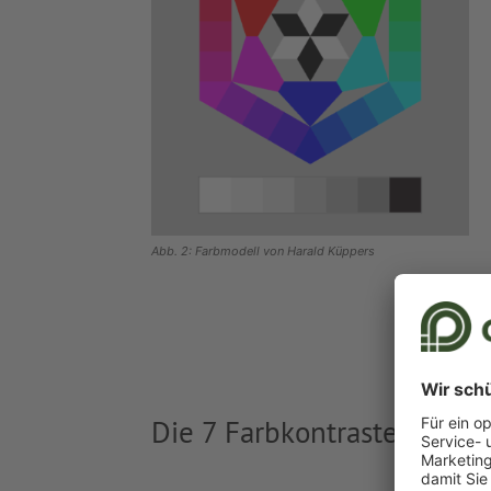
Abb. 2: Farbmodell von Harald Küppers
Die 7 Farbkontraste