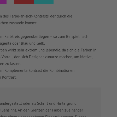
des Farbe-an-sich-Kontrasts, der durch die
rben zustande kommt.
em Farbkreis gegenüberliegen – so zum Beispiel nach
agenta oder Blau und Gelb.
en wirkt sehr extrem und lebendig, da sich die Farben in
in Vorteil, den sich Designer zunutze machen, um Motive,
en zu lassen.
eim Komplementärkontrast die Kombinationen
 Kontrast.
dergestellt oder als Schrift und Hintergrund
es Sehsinns. An den Grenzen der Farben zueinander
ches einen unangenehmen Eindruck erzeugt. Dieses