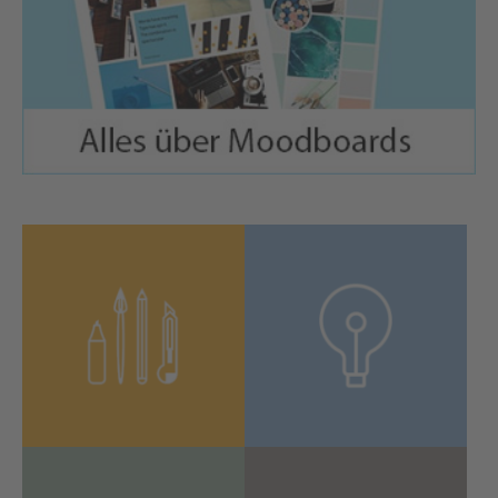
Lens-Flare-Effekt erzeugen – Photoshop Basics
Tutorial
03:33
InDesign-Tutorial: Gold in CMYK
08:52
Freistellen mit Photoshop CC 2018 – Photoshop
Basics Tutorial
04:33
InDesign-Tutorial: Werbeschilder mit
Konturschnitt
05:38