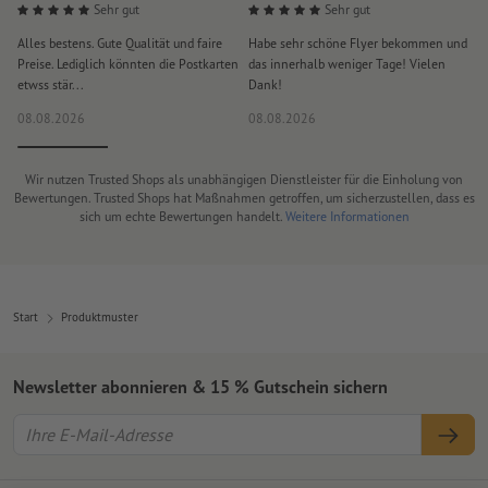
Sehr gut
Sehr gut
Alles bestens. Gute Qualität und faire
Habe sehr schöne Flyer bekommen und
S
Preise. Lediglich könnten die Postkarten
das innerhalb weniger Tage! Vielen
D
etwss stär...
Dank!
i
08.08.2026
08.08.2026
0
Wir nutzen Trusted Shops als unabhängigen Dienstleister für die Einholung von
Bewertungen. Trusted Shops hat Maßnahmen getroffen, um sicherzustellen, dass es
sich um echte Bewertungen handelt.
Weitere Informationen
Start
Produktmuster
Newsletter abonnieren & 15 % Gutschein sichern