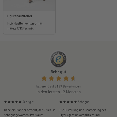
Figurenaufsteller
Individueller Konturschnitt
mittels CNC-Technik.
Sehr gut
basierend auf
3189
Bewertungen
in den letzten 12 Monaten
Sehr gut
Sehr gut
habe ein Banner bestellt, der Druck ist
Die Erstellung und Bearbeitung des
S
sehr gut geworden. Preis auch
Flyers geht unkompliziert und
u