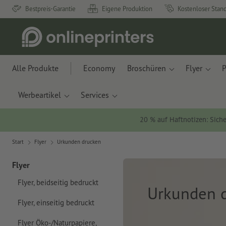
Bestpreis-Garantie
Eigene Produktion
Kostenloser Stan
Alle Produkte
Economy
Broschüren
Flyer
P
Werbeartikel
Services
20 % auf Haftnotizen: Siche
Start
Flyer
Urkunden drucken
Flyer
Flyer, beidseitig bedruckt
Urkunden d
Flyer, einseitig bedruckt
Flyer Öko-/Naturpapiere,