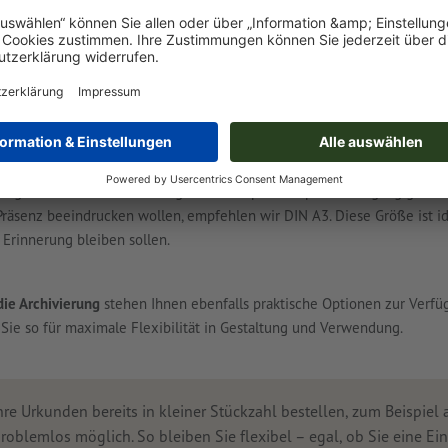
roß – vielfältige Formate für 
nd beeindruckend: Bei Onlineprinters finden Sie genau die richtige G
IN A5
eignen sich beispielsweise hervorragend für persönliche Anerke
lich, leicht zu verstauen und dennoch ausdrucksstark.
Präsentation wählen Sie
DIN A4
, das Standardformat für die meisten Urku
 Logos und individuelle Designs. Zudem passt es perfekt in gängige O
räsenz beeindrucken wollen, empfehlen wir DIN A3. Diese Größe ist ide
 Erinnerung bleiben sollen.
die Archivierung
stehen Ihnen ebenfalls praktische Optionen zur Verfüg
Sie so für maximale Flexibilität in Gestaltung und Verwendung.
re Urkunden bereits in kleiner Stückzahl bestellen, zum Beispiel
oblemlos möglich. So bleiben Sie flexibel – egal, ob Sie eine Ei