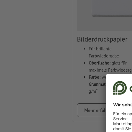
Bilderdruckpapier
Für brillante
Farbwiedergabe
Oberfläche:
glatt für
maximale Farbwiederg
Farbe:
weiß
Grammatur:
170 oder 
g/m²
Mehr erfahren