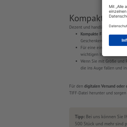
Kompakt oder G
Dezent und handlich oder groß u
Kompakte Formate wie D
Geschenken. Sie sind hand
Für eine eindrucksvolle 
wichtigen Informationen,
Wenn Sie mit Größe und P
die ins Auge fallen und in
Für den
digitalen Versand oder 
TIFF-Datei herunter und sorgen 
Tipp:
Bei uns können Sie Ih
500 Stück und mehr sind pr