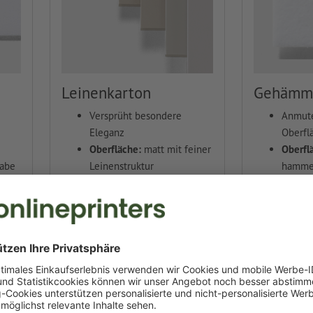
Leinenkarton
Gehämme
Versprüht besondere
Anmut
Eleganz
Oberfl
Oberfläche:
matt mit feiner
Oberfl
abe
Leinenstruktur
hammer
Farbe:
weiß
Prägun
300
Grammatur:
246 g/m²
Farbe:
Gramma
Mehr erfahren
Mehr er