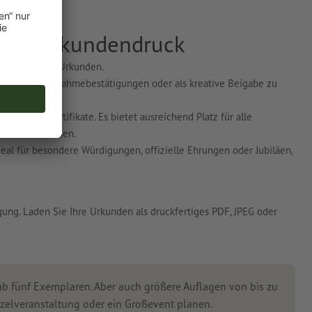
Ihren Urkundendruck
röße für Ihre Urkunden.
nnungen, Teilnahmebestätigungen oder als kreative Beigabe zu
nden und Zertifikate. Es bietet ausreichend Platz für alle
rdner und Rahmen.
al für besondere Würdigungen, offizielle Ehrungen oder Jubiläen,
ung. Laden Sie Ihre Urkunden als druckfertiges PDF, JPEG oder
 ab fünf Exemplaren. Aber auch größere Auflagen von bis zu
nzelveranstaltung oder ein Großevent planen.