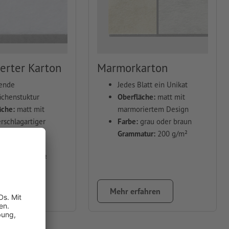
rter Karton
Marmorkarton
ende
Jedes Blatt ein Unikat
ächenstuktur
Oberfläche:
matt mit
äche:
matt mit
marmoriertem Design
schlagartiger
Farbe:
grau oder braun
g
Grammatur:
200 g/m²
weiß
tur:
246 g/m²
fahren
Mehr erfahren