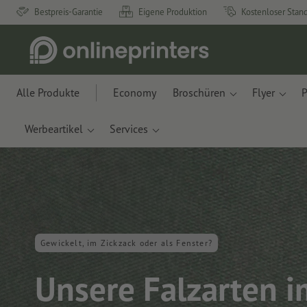
Bestpreis-Garantie
Eigene Produktion
Kostenloser Stan
Alle Produkte
Economy
Broschüren
Flyer
P
Werbeartikel
Services
Gewickelt, im Zickzack oder als Fenster?
Unsere Falzarten i