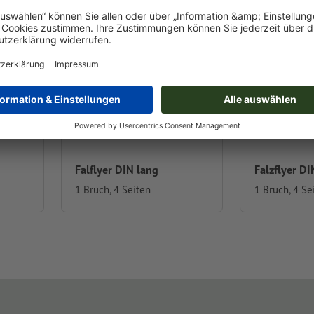
Falflyer DIN lang
Falzflyer DI
1 Bruch, 4 Seiten
1 Bruch, 4 Se