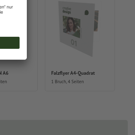
N A6
Falzflyer A4-Quadrat
iten
1 Bruch, 4 Seiten