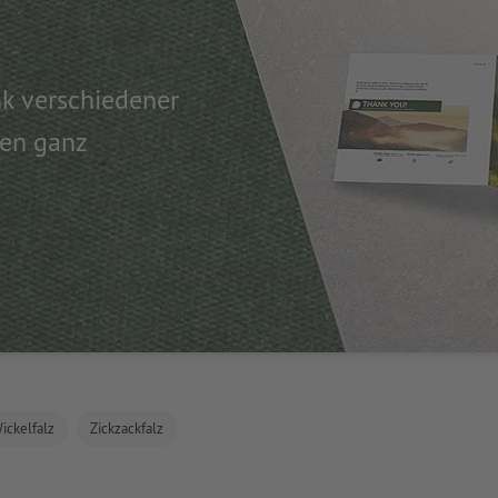
ank verschiedener
nen ganz
ickelfalz
Zickzackfalz