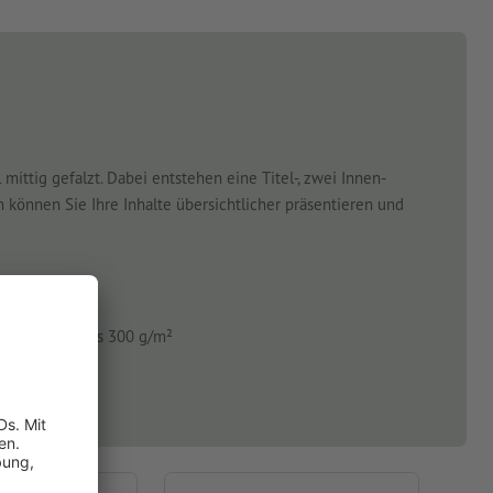
mittig gefalzt. Dabei entstehen eine Titel-, zwei Innen-
können Sie Ihre Inhalte übersichtlicher präsentieren und
atur von 80 bis 300 g/m²
sitenkarten