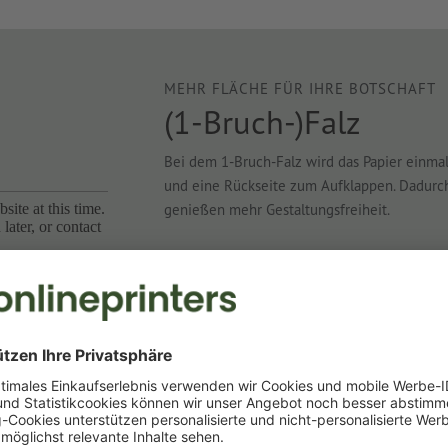
MEHR FLÄCHE FÜR IHRE BOTSCHAFT
(1-Bruch-)Falz
Bei dem 1-Bruch-Falz wird das Papier einmal 
und eine Rückseite zum Aufklappen. Dadurch 
genießen mehr Gestaltungsfreiheit.
nur möglich bei 4-seitigen Falzflyern
sehr große Auswahl an Formaten
viele Papiere mit unterschiedlicher Gramm
auch beliebt bei
Klappkarten
oder
Klappvi