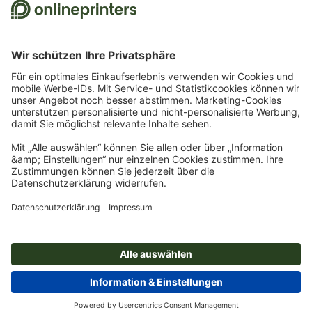
Über Onlineprinters
Service
Presse
Zahlungsarten
Magazin
Jobs & Karriere
Versand
Design
Zahlungsarten
Umweltschutz
Reklamation
Marketing
Vorkasse
Rechnung
Kontakt
Deutschland
op.premium
Druck & Insights
FAQ
Digitales
Vertrag widerrufen
Fotografie
Impressum
AGB
Datenschutz