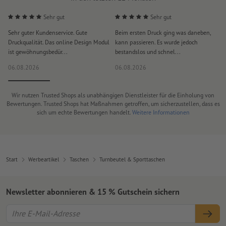
Sehr gut
Sehr gut
Sehr guter Kundenservice. Gute
Beim ersten Druck ging was daneben,
M
Druckqualität. Das online Design Modul
kann passieren. Es wurde jedoch
P
ist gewöhnungsbedür...
bestandslos und schnel...
a
06.08.2026
06.08.2026
0
Wir nutzen Trusted Shops als unabhängigen Dienstleister für die Einholung von
Bewertungen. Trusted Shops hat Maßnahmen getroffen, um sicherzustellen, dass es
sich um echte Bewertungen handelt.
Weitere Informationen
Start
Werbeartikel
Taschen
Turnbeutel & Sporttaschen
Newsletter abonnieren & 15 % Gutschein sichern