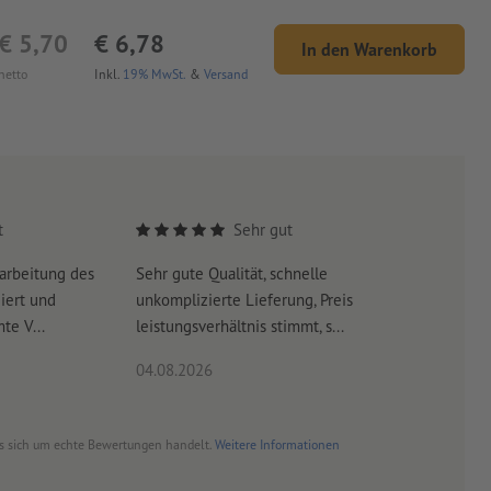
€ 5,70
€ 6,78
In den Warenkorb
netto
Inkl.
19% MwSt.
&
Versand
t
Sehr gut
arbeitung des
Sehr gute Qualität, schnelle
Schnelle 
iert und
unkomplizierte Lieferung, Preis
schneller
te V...
leistungsverhältnis stimmt, s...
04.08.2026
03.08.20
es sich um echte Bewertungen handelt.
Weitere Informationen