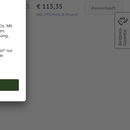
€ 96,93
€ 115,35
Ausverkauft
netto
Inkl.
19% MwSt.
&
Versand
Bestpreis
Garantie
terdruck)