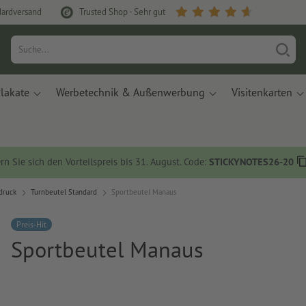
dardversand
Trusted Shop - Sehr gut
lakate
Werbetechnik & Außenwerbung
Visitenkarten
rn Sie sich den Vorteilspreis bis 31. August. Code:
STICKYNOTES26-20
druck
Turnbeutel Standard
Sportbeutel Manaus
Preis-Hit
Sportbeutel Manaus