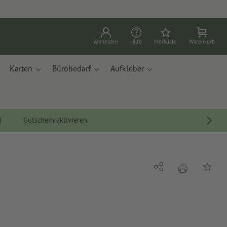
Anmelden
Hilfe
Merkliste
Warenkorb
Karten
Bürobedarf
Aufkleber
Gutschein aktivieren
Drucken
Teilen
Auf die