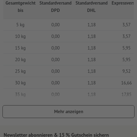
Gesamtgewicht
Standardversand
Standardversand
Expressvers
bis
DPD
DHL
5 kg
0,00
1,18
3,57
10 kg
0,00
1,18
3,57
15 kg
0,00
1,18
5,95
20 kg
0,00
1,18
5,95
25 kg
0,00
1,18
9,52
30 kg
0,00
1,18
16,66
35 kg
0,00
1,18
17,85
40 kg
0,00
1,18
20,23
Mehr anzeigen
45 kg
0,00
1,18
20,23
50 kg
0,00
1,18
23,80
Newsletter abonnieren & 15 % Gutschein sichern