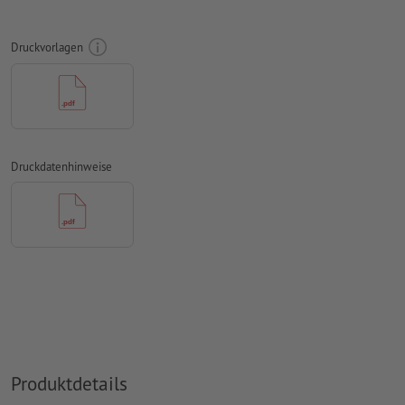
konvertiert werden
Farbmodus:
CMYK, FOGRA51 (PSO Coated v3) für gestrichene
Druckvorlagen
Papiere, FOGRA52 (PSO Uncoated v3 FOGRA52) für
ungestrichene Papiere
Rechtschreib- und Satzfehler
werden von uns nicht geprüft
Überdruckeneinstellungen
werden von uns nicht geprüft
Druckdatenhinweise
Kommentare
werden gelöscht und nicht gedruckt
Inhalte von
Formularfeldern
werden mitgedruckt
Wie lege ich Druckdaten richtig an?
Produktdetails