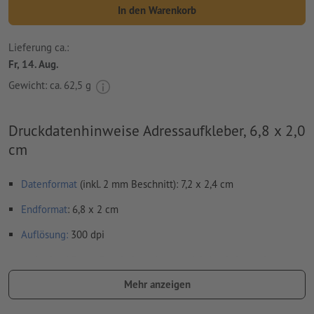
In den Warenkorb
Lieferung ca.:
Fr, 14. Aug.
Gewicht: ca.
62,5 g
Druckdatenhinweise Adressaufkleber, 6,8 x 2,0
cm
Datenformat
(inkl. 2 mm Beschnitt): 7,2 x 2,4 cm
Endformat
: 6,8 x 2 cm
Auflösung:
300 dpi
umlaufend 2 mm
Beschnitt
anlegen, wichtige Informationen
mit mind. 4 mm Abstand zum Endformat
Mehr anzeigen
Schriften
müssen vollständig eingebettet oder in Kurven