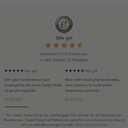
Sehr gut
basierend auf
3220
Bewertungen
in den letzten 12 Monaten
Sehr gut
Sehr gut
Sehr guter Kundenservice. Gute
Beim ersten Druck ging was daneben,
M
Druckqualität. Das online Design Modul
kann passieren. Es wurde jedoch
P
ist gewöhnungsbedür...
bestandslos und schnel...
a
06.08.2026
06.08.2026
0
Wir nutzen Trusted Shops als unabhängigen Dienstleister für die Einholung von
Bewertungen. Trusted Shops hat Maßnahmen getroffen, um sicherzustellen, dass es
sich um echte Bewertungen handelt.
Weitere Informationen