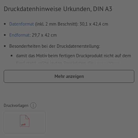
Druckdatenhinweise Urkunden, DIN A3
Datenformat
(inkl. 2 mm Beschnitt): 30,1 x 42,4 cm
Endformat
: 29,7 x 42 cm
Besonderheiten bei der Druckdatenerstellung:
damit das Motiv beim fertigen Druckprodukt nicht auf dem
Kopf steht, sollte in den Druckdaten die
Leserichtung
berücksichtigt werden
Mehr anzeigen
Auflösung:
300 dpi
umlaufend 2 mm
Beschnitt
anlegen, wichtige Informationen
mit mind. 4 mm Abstand zum Endformat
Druckvorlagen
Schriften
müssen vollständig eingebettet oder in Kurven
konvertiert werden
Farbmodus:
CMYK, FOGRA51 (PSO Coated v3) für gestrichene
Papiere, FOGRA52 (PSO Uncoated v3 FOGRA52) für