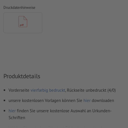
ungestrichene Papiere
Druckdatenhinweise
Rechtschreib- und Satzfehler
werden von uns nicht geprüft
Überdruckeneinstellungen
werden von uns nicht geprüft
Kommentare
werden gelöscht und nicht gedruckt
Inhalte von
Formularfeldern
werden mitgedruckt
Wie lege ich Druckdaten richtig an?
Produktdetails
Vorderseite
vierfarbig bedruckt
, Rückseite unbedruckt (4/0)
unsere kostenlosen Vorlagen können Sie
hier
downloaden
hier
finden Sie unsere kostenlose Auswahl an Urkunden-
Schriften
Wählen Sie zwischen Standard-Bilderdruck und anderen