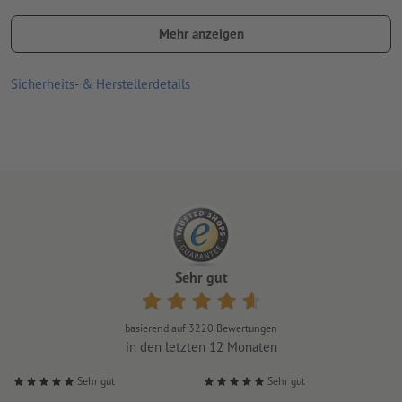
exklusiven Papiervarianten, wie feinen Leinenkarton.
Mehr anzeigen
Welches Papier ist das Richtige? Unser
Materialratgeber
hilft
Ihnen weiter
Sicherheits- & Herstellerdetails
Sehr gut
basierend auf
3220
Bewertungen
in den letzten 12 Monaten
Sehr gut
Sehr gut