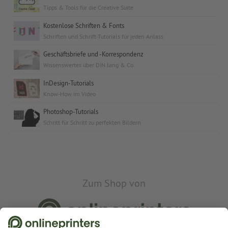
Tipps & Tools für die Creative Suite
Kostenlose Schriften & Fonts
Schriften und Schrift-Tutorials für jeden Anlass
Geschäftsbriefe und -Korrespondenz
Wissenswertes über DIN lang & Co.
InDesign-Tutorials
Know-How im Video
Photoshop-Tutorials
Schritt für Schritt zu perfekten Bildern
Zum Shop von