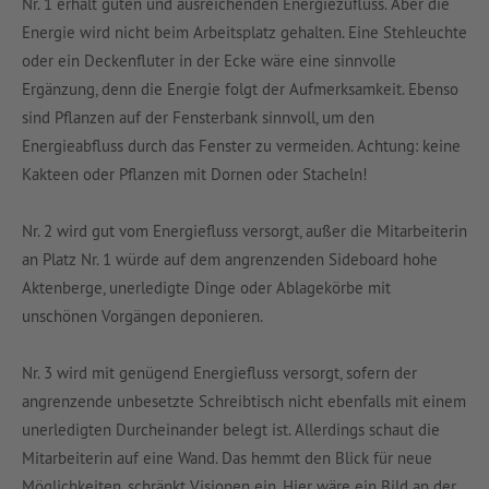
Nr. 1 erhält guten und ausreichenden Energiezufluss. Aber die
Energie wird nicht beim Arbeitsplatz gehalten. Eine Stehleuchte
oder ein Deckenfluter in der Ecke wäre eine sinnvolle
Ergänzung, denn die Energie folgt der Aufmerksamkeit. Ebenso
sind Pflanzen auf der Fensterbank sinnvoll, um den
Energieabfluss durch das Fenster zu vermeiden. Achtung: keine
Kakteen oder Pflanzen mit Dornen oder Stacheln!
Nr. 2 wird gut vom Energiefluss versorgt, außer die Mitarbeiterin
an Platz Nr. 1 würde auf dem angrenzenden Sideboard hohe
Aktenberge, unerledigte Dinge oder Ablagekörbe mit
unschönen Vorgängen deponieren.
Nr. 3 wird mit genügend Energiefluss versorgt, sofern der
angrenzende unbesetzte Schreibtisch nicht ebenfalls mit einem
unerledigten Durcheinander belegt ist. Allerdings schaut die
Mitarbeiterin auf eine Wand. Das hemmt den Blick für neue
Möglichkeiten, schränkt Visionen ein. Hier wäre ein Bild an der