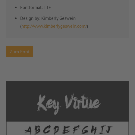
Fontformat: TTF
Design by:
Kimberly Geswein
(
http://www.kimberlygeswein.com/
)
Zum Font