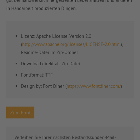
gut bei handwerklich hergestellten Lebensmitteln und anderen
in Handarbeit produzierten Dingen.
Lizenz: Apache License, Version 2.0
(
http://www.apache.org/licenses/LICENSE-2.0.html
),
Readme-Datei im Zip-Ordner
Download direkt als Zip-Datei
Fontformat: TTF
Design by:
Font Diner (
https://www.fontdiner.com/
)
Zum Font
Verleihen Sie Ihrer nächsten Bestandskunden-Mail-