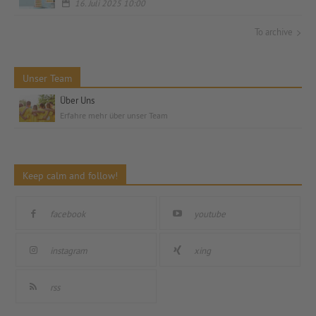
16. Juli 2025 10:00
To archive
Unser Team
Über Uns
Erfahre mehr über unser Team
Keep calm and follow!
facebook
youtube
instagram
xing
rss