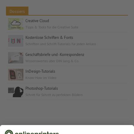
Dossiers
Creative Cloud
Tipps & Tools für die Creative Suite
Kostenlose Schriften & Fonts
Schriften und Schrift-Tutorials für jeden Anlass
Geschäftsbriefe und -Korrespondenz
Wissenswertes über DIN lang & Co.
InDesign-Tutorials
Know-How im Video
Photoshop-Tutorials
Schritt für Schritt zu perfekten Bildern
Zum Shop von