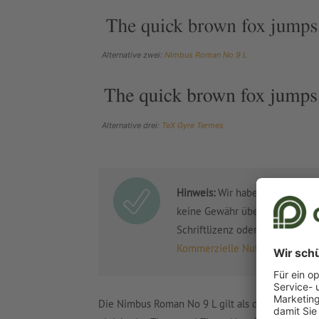
Alternative zwei:
Nimbus Roman No 9 L
Alternative drei:
TeX Gyre Termes
Hinweis:
Wir haben alle Schrift
keine Gewähr übernehmen; bitte
Schriftlizenz oder die Hinweis
Kommerzielle Nutzung: darauf s
Die Nimbus Roman No 9 L gilt als die Times New 