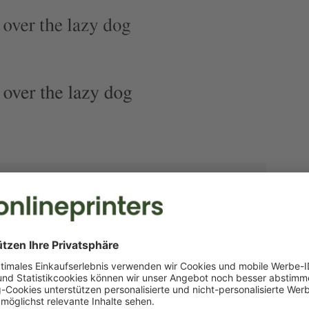
en auf kommerzielle Nutzbarkeit geprüft, können aber
 kontrollieren Sie daher die jeweilige, mitgelieferte
e auf der jeweiligen Download-Plattform (s. dazu auch
ollten Sie bei Inhalten aus dem Netz achten
).
Roman für Linux. Sie ist zwar keine haargenaue Kopie,