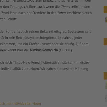
son kam erstmals 1932 zum Einsatz und sicherte sich in den
er den Zeitungsschriften, auch wenn die
Times
selbst in den
 Zwei Jahre nach der Premiere in der
Times
erschienen auch
ten Schrift.
 der Font erheblich seinen Bekanntheitsgrad. Spätestens seit
t in sein Betriebssystem integrierte, ist nahezu jeder
ekommen, und ein Großteil verwendet sie häufig. Auf dem
Linux kennt hier die
Nimbus Roman No 9 L
(s. u.).
ch nach Times-New-Roman-Alternativen stärker – in erster
 Individualität zu punkten. Wir haben die unserer Meinung
.
ch, mit individueller Note)