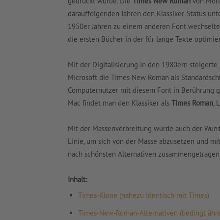
gedruckt wurde
.
Die
Times New Roman
von Mori
darauffolgenden Jahren den Klassiker-Status unt
1950er Jahren zu einem anderen Font wechselte.
die ersten Bücher in der für lange Texte optimier
Mit der Digitalisierung in den 1980ern steigerte
Microsoft die Times New Roman als Standardschrif
Computernutzer mit diesem Font in Berührung g
Mac findet man den Klassiker als
Times Roman
, 
Mit der Massenverbreitung wurde auch der Wuns
Linie, um sich von der Masse abzusetzen und mit
nach schönsten Alternativen zusammengetragen
Inhalt:
Times-Klone (nahezu identisch mit Times)
Times-New-Roman-Alternativen (bedingt ähnli