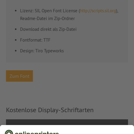
Lizenz: SIL Open Font License (
http://scripts.sil.org
),
Readme-Datei im Zip-Ordner
Download direkt als Zip-Datei
Fontformat: TTF
Design: Tiro Typeworks
Zum Font
Kostenlose Display-Schriftarten