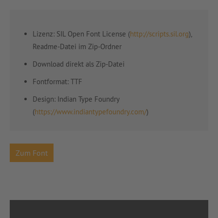
Lizenz: SIL Open Font License (
http://scripts.sil.org
),
Readme-Datei im Zip-Ordner
Download direkt als Zip-Datei
Fontformat: TTF
Design: Indian Type Foundry
(
https://www.indiantypefoundry.com/
)
Zum Font