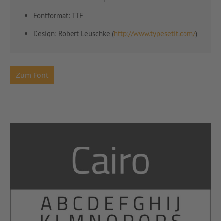
Fontformat: TTF
Design:
Robert Leuschke (
http://www.typesetit.com/
)
Zum Font