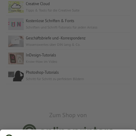
Creative Cloud
Tipps & Tools für die Creative Suite
Kostenlose Schriften & Fonts
Schriften und Schrift-Tutorials für jeden Anlass
Geschäftsbriefe und -Korrespondenz
Wissenswertes über DIN lang & Co.
InDesign-Tutorials
Know-How im Video
Photoshop-Tutorials
Schritt für Schritt zu perfekten Bildern
Zum Shop von