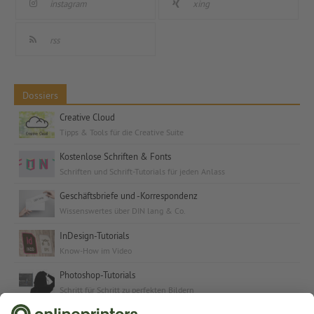
instagram
xing
rss
Dossiers
Creative Cloud
Tipps & Tools für die Creative Suite
Kostenlose Schriften & Fonts
Schriften und Schrift-Tutorials für jeden Anlass
Geschäftsbriefe und -Korrespondenz
Wissenswertes über DIN lang & Co.
InDesign-Tutorials
Know-How im Video
Photoshop-Tutorials
Schritt für Schritt zu perfekten Bildern