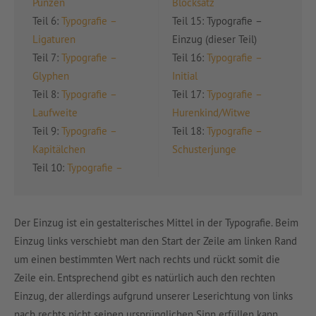
Punzen
Blocksatz
Teil 6:
Typografie –
Teil 15: Typografie –
Ligaturen
Einzug (dieser Teil)
Teil 7:
Typografie –
Teil 16:
Typografie –
Glyphen
Initial
Teil 8:
Typografie –
Teil 17:
Typografie –
Laufweite
Hurenkind/Witwe
Teil 9:
Typografie –
Teil 18:
Typografie –
Kapitälchen
Schusterjunge
Teil 10:
Typografie –
Der Einzug ist ein gestalterisches Mittel in der Typografie. Beim
Einzug links verschiebt man den Start der Zeile am linken Rand
um einen bestimmten Wert nach rechts und rückt somit die
Zeile ein. Entsprechend gibt es natürlich auch den rechten
Einzug, der allerdings aufgrund unserer Leserichtung von links
nach rechts nicht seinen ursprünglichen Sinn erfüllen kann.