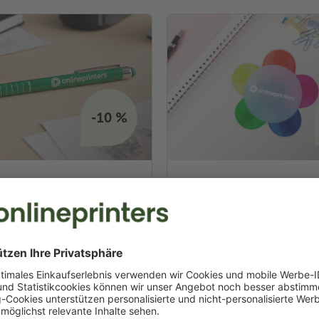
-10 %
Textmarker
ICE-10
Code: OFFICE-10