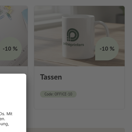
-10 %
-10 %
Tassen
Code: OFFICE-10