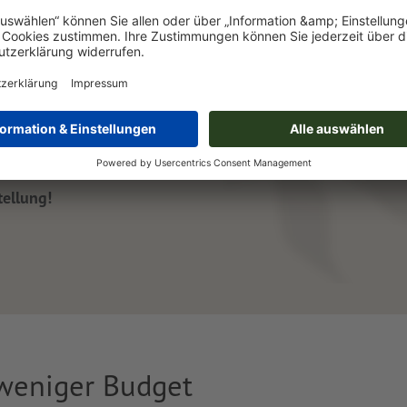
Co. zum
er soll es sein? Mit
de sehen und fühlen –
tellung!
 weniger Budget