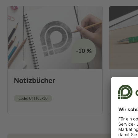
-10 %
Notizbücher
Stifte
Code: OFFICE-10
Code: OFF