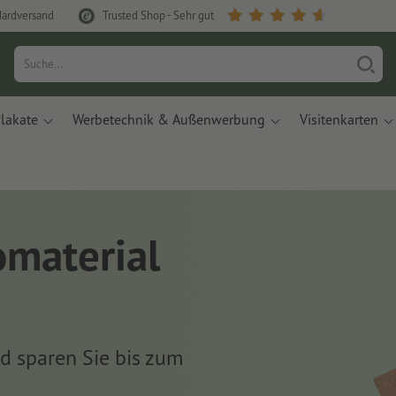
dardversand
Trusted Shop - Sehr gut
lakate
Werbetechnik & Außenwerbung
Visitenkarten
omaterial
nd sparen Sie bis zum