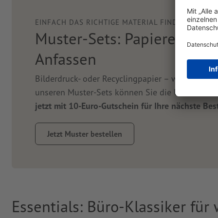
EINFACH DAS RICHTIGE MATERIAL FINDEN?
Muster-Sets: Papiere und 
Anfassen
Bilderdruck- oder Recyclingpapier – welches Papi
unseren Muster-Sets können Sie die Unterschie
jetzt mit 10-Euro-Gutschein für Ihre nächste Bes
Jetzt Muster bestellen
Essentials: Büro-Klassiker für