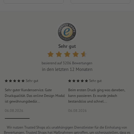
Sehr gut
basierend auf
3206
Bewertungen
in den letzten 12 Monaten
Sehr gut
Sehr gut
Sehr guter Kundenservice. Gute
Beim ersten Druck ging was daneben,
M
Druckqualität. Das online Design Modul
kann passieren. Es wurde jedoch
P
ist gewöhnungsbedür...
bestandslos und schnel...
a
06.08.2026
06.08.2026
0
Wir nutzen Trusted Shops als unabhängigen Dienstleister für die Einholung von
Bewertungen. Trusted Shops hat Maßnahmen getroffen, um sicherzustellen, dass es