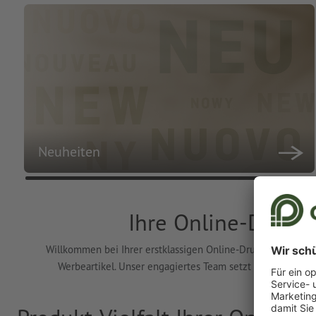
Neuheiten
Ihre Online-Drucke
Willkommen bei Ihrer erstklassigen Online-Druckerei! Wir bi
Werbeartikel. Unser engagiertes Team setzt Ihre individ