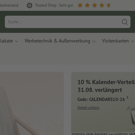
dardversand
Trusted Shop - Sehr gut
lakate
Werbetechnik & Außenwerbung
Visitenkarten
10 % Kalender-Vorteil
Neue Notizbüch
31.08. verlängert
Planer für Ihren
3
Code: CALENDARS10-26
Vorteil sichern
Schreibtisch
Mit innovativen Materialien aus
Ozeanplastik.