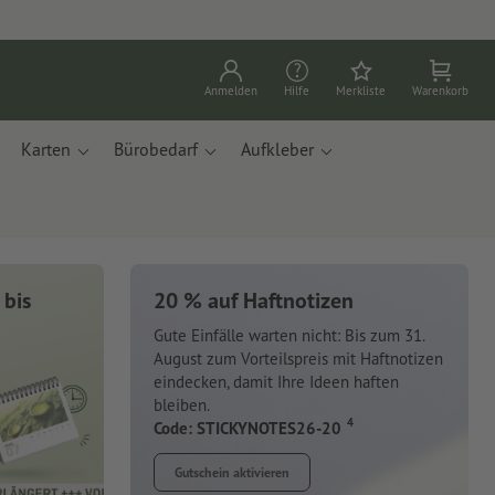
Anmelden
Hilfe
Merkliste
Warenkorb
Karten
Bürobedarf
Aufkleber
 bis
20 % auf Haftnotizen
er &
Gute Einfälle warten nicht: Bis zum 31.
August zum Vorteilspreis mit Haftnotizen
eindecken, damit Ihre Ideen haften
bleiben.
4
Code: STICKYNOTES26-20
 Apfelresten und
Gutschein aktivieren