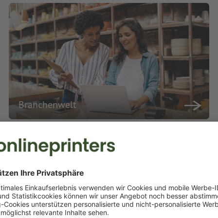
Branchenwelt
rei für begeisternde Marketing
eten Ihnen eine umfangreiche Auswahl an Druckprodukten in bester Qual
uellen Druckwünsche professionell und termingerecht um. Profitieren S