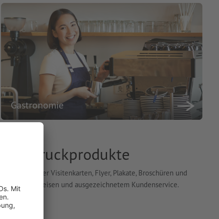
Gastronomie
- und Druckprodukte
ität, darunter Visitenkarten, Flyer, Plakate, Broschüren und
ie von fairen Preisen und ausgezeichnetem Kundenservice.