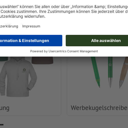
Druckerei
dung
Werbekugelschreibe