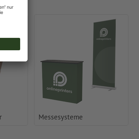
r
Messesysteme