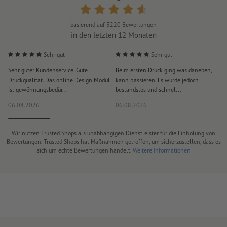
basierend auf
3220
Bewertungen
in den letzten 12 Monaten
Sehr gut
Sehr gut
Sehr guter Kundenservice. Gute
Beim ersten Druck ging was daneben,
M
Druckqualität. Das online Design Modul
kann passieren. Es wurde jedoch
P
ist gewöhnungsbedür...
bestandslos und schnel...
a
06.08.2026
06.08.2026
0
Wir nutzen Trusted Shops als unabhängigen Dienstleister für die Einholung von
Bewertungen. Trusted Shops hat Maßnahmen getroffen, um sicherzustellen, dass es
sich um echte Bewertungen handelt.
Weitere Informationen