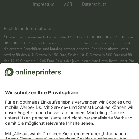
Impressum
AGB
Datenschutz
Rechtliche Informationen
1
Einfach den passenden Gutscheincode BROCHURESALE8, BROCHURESALE10 oder
BROCHURESALE12 im dafür vorgesehenen Feld im Warenkorb eintragen und auf
die gesamte Broschüren- und Katalog-Kategorie sparen. Der Mindestbestellwert
beträgt für den 8-%-Gutschein 150 Euro, für den 10-%-Gutschein 500 Euro und für
den 12-%-Gutschein 1.200 Euro. Es gilt der jeweils erreichte Netto-Bestellwert. Pro
Bestellung ist nur ein Gutscheincode einlösbar. Mehrfach einlösbar. Keine
Barauszahlung. Nicht mit weiteren Aktionen kombinierbar. Die Aktion gilt bis
einschließlich 31.8.2026.
2
Sie erhalten zunächst eine E-Mail, in der Sie die Anmeldung zum Newsletter durch
einen Klick bestätigen. Erst dann senden wir Ihnen den Rabattcode und künftig
unseren Newsletter zu. Natürlich können Sie sich jederzeit swieder abmelden.
Maximale Höhe des Rabatts: 150 € des Bestellwerts (netto). Einmalig einlösbar.
Kein Mindestbestellwert. Keine Barauszahlung. Nicht mit weiteren Aktionen oder
Gutscheincodes kombinierbar.
Der Gutschein ist nach Erhalt sechs Wochen gültig.
3
Einfach den Gutscheincode CALENDARS10-26 im dafür vorgesehenen Feld im
Warenkorb eintragen und auf ausgewählte Produkte sparen. Kein