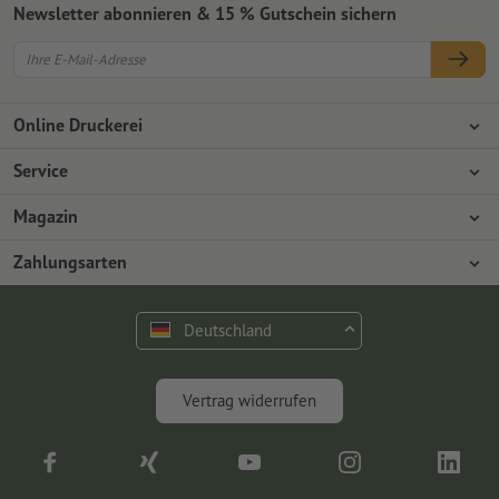
Newsletter abonnieren & 15 % Gutschein sichern
Online Druckerei
Über Onlineprinters
Service
Presse
Zahlungsarten
Magazin
Jobs & Karriere
Versand
Design
Zahlungsarten
Umweltschutz
Reklamation
Marketing
Vorkasse
Rechnung
Kontakt
Deutschland
op.premium
Druck & Insights
FAQ
Digitales
Vertrag widerrufen
Fotografie