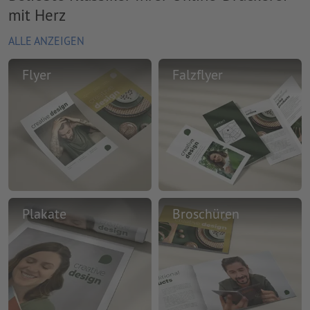
mit Herz
ALLE ANZEIGEN
Flyer
Falzflyer
Plakate
Broschüren