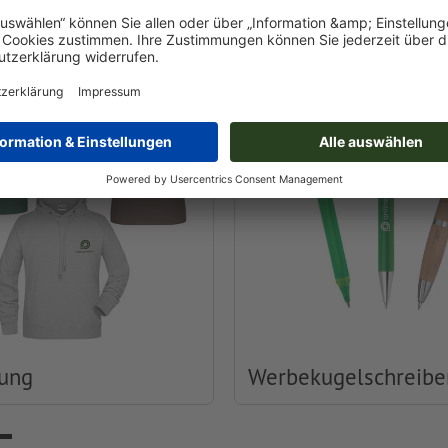
Druckerei
dung
Werbekugelschreibe