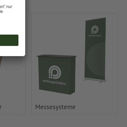
r
Messesysteme