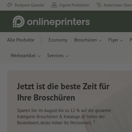
Bestpreis-Garantie
Eigene Produktion
Kostenloser Stan
Alle Produkte
Economy
Broschüren
Flyer
P
Werbeartikel
Services
Neue Notizbücher &
Planer für Ihren
Schreibtisch
Mit innovativen Materialien aus Apfelresten und
Ozeanplastik.