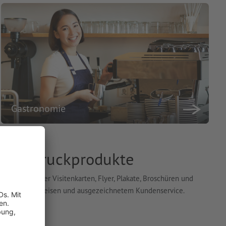
Gastronomie
- und Druckprodukte
ität, darunter Visitenkarten, Flyer, Plakate, Broschüren und
ie von fairen Preisen und ausgezeichnetem Kundenservice.