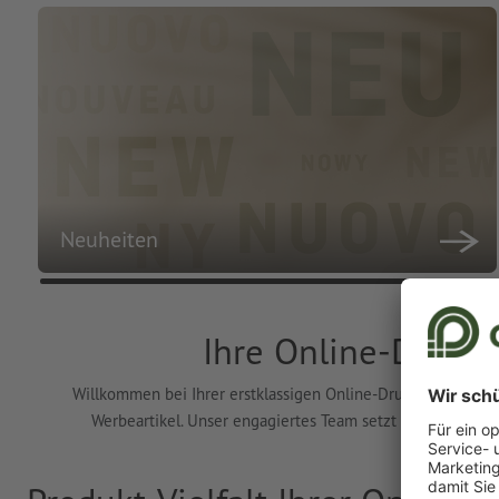
Neuheiten
Ihre Online-Drucke
Willkommen bei Ihrer erstklassigen Online-Druckerei! Wir bi
Werbeartikel. Unser engagiertes Team setzt Ihre individ