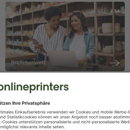
Branchenwelt
rei für begeisternde Marketing
eten Ihnen eine umfangreiche Auswahl an Druckprodukten in bester Qual
uellen Druckwünsche professionell und termingerecht um. Profitieren S