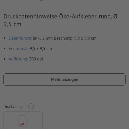
Druckdatenhinweise Öko-Aufkleber, rund, Ø
9,5 cm
Datenformat
(inkl. 2 mm Beschnitt): 9,9 x 9,9 cm
Endformat
: 9,5 x 9,5 cm
Auflösung:
300 dpi
umlaufend 2 mm
Beschnitt
anlegen, wichtige Informationen
mit mind. 4 mm Abstand zum Endformat
Mehr anzeigen
Schriften
müssen vollständig eingebettet oder in Kurven
konvertiert werden
Farbmodus:
CMYK, FOGRA51 (PSO Coated v3) für gestrichene
Druckvorlagen
Papiere, FOGRA52 (PSO Uncoated v3 FOGRA52) für
ungestrichene Papiere
Rechtschreib- und Satzfehler
werden von uns nicht geprüft