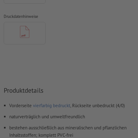
Überdruckeneinstellungen
werden von uns nicht geprüft
Druckdatenhinweise
Transparenzen
müssen generell reduziert werden
Kommentare
werden gelöscht und nicht gedruckt
Inhalte von
Formularfeldern
werden mitgedruckt
Wie lege ich Druckdaten richtig an?
Produktdetails
Vorderseite
vierfarbig bedruckt
, Rückseite unbedruckt (4/0)
naturverträglich und umweltfreundlich
bestehen ausschließlich aus mineralischen und pflanzlichen
Inhaltsstoffen; komplett PVC-frei