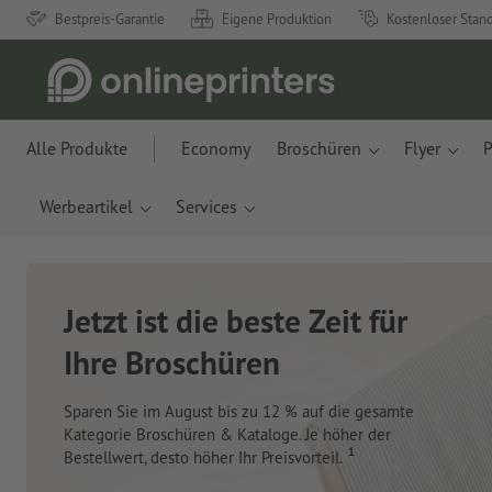
Bestpreis-Garantie
Eigene Produktion
Kostenloser Stan
Alle Produkte
Economy
Broschüren
Flyer
P
Werbeartikel
Services
Neue Notizbücher &
Planer für Ihren
Schreibtisch
Mit innovativen Materialien aus Apfelresten und
Ozeanplastik.