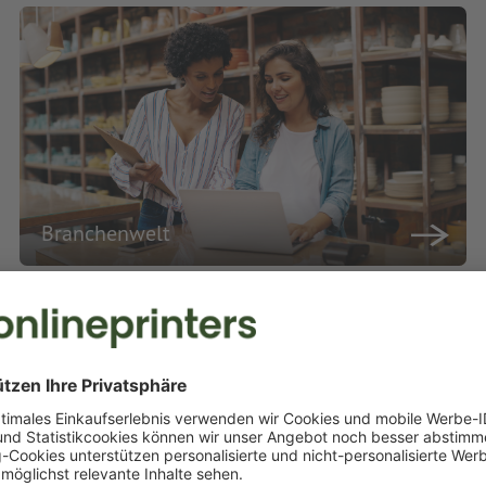
Branchenwelt
rei für begeisternde Marketing
eten Ihnen eine umfangreiche Auswahl an Druckprodukten in bester Qual
uellen Druckwünsche professionell und termingerecht um. Profitieren S