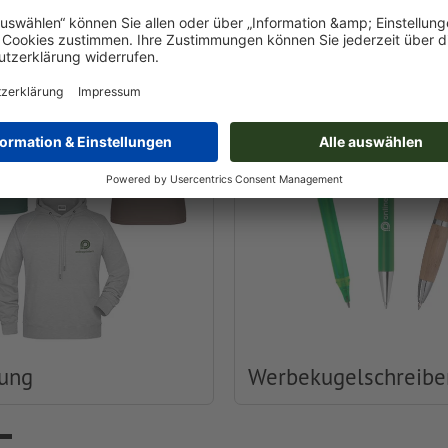
Druckerei
dung
Werbekugelschreibe