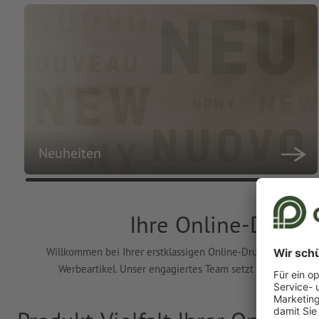
Neuheiten
Ihre Online-Drucke
Willkommen bei Ihrer erstklassigen Online-Druckerei! Wir bi
Werbeartikel. Unser engagiertes Team setzt Ihre individ