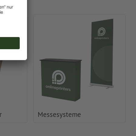
r
Messesysteme