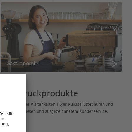
Gastronomie
- und Druckprodukte
ität, darunter Visitenkarten, Flyer, Plakate, Broschüren und
ie von fairen Preisen und ausgezeichnetem Kundenservice.