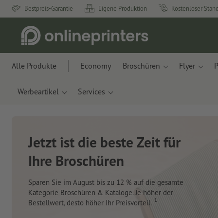
Bestpreis-Garantie
Eigene Produktion
Kostenloser Stan
Alle Produkte
Economy
Broschüren
Flyer
P
Werbeartikel
Services
Neue Notizbücher &
Planer für Ihren
Schreibtisch
Mit innovativen Materialien aus Apfelresten und
Ozeanplastik.