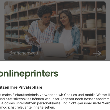
Branchenwelt
rei für begeisternde Marketing
eten Ihnen eine umfangreiche Auswahl an Druckprodukten in bester Qual
uellen Druckwünsche professionell und termingerecht um. Profitieren S