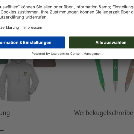
Druckerei
dung
Werbekugelschreibe