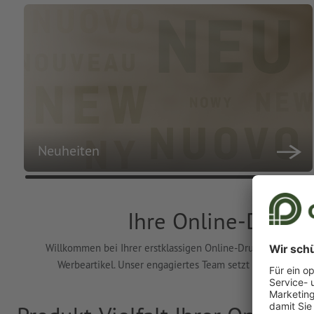
Neuheiten
Ihre Online-Drucke
Willkommen bei Ihrer erstklassigen Online-Druckerei! Wir bi
Werbeartikel. Unser engagiertes Team setzt Ihre individ