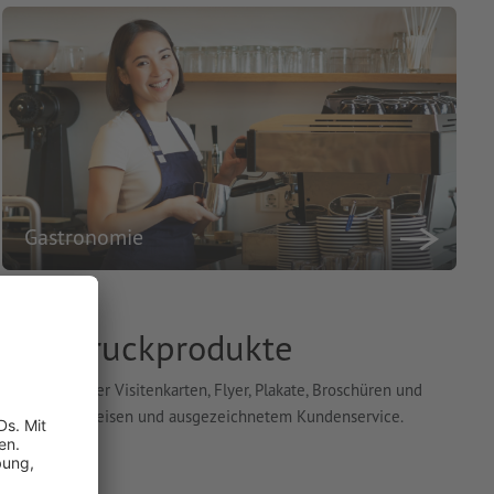
Gastronomie
- und Druckprodukte
ität, darunter Visitenkarten, Flyer, Plakate, Broschüren und
ie von fairen Preisen und ausgezeichnetem Kundenservice.