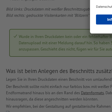
Bild links: Druckdaten mit weißer Beschnittzugabe und unzu
Bild rechts: gedruckte Visitenkarten mit "Blitzern" und abge
Wurde in Ihren Druckdaten kein oder ein fehlerhafter 
Datenupload mit einer Meldung darauf hin. So haben S
anzupassen. Geschieht dies nicht, fügen wir für Sie au
Was ist beim Anlegen des Beschnitts zusätz
Legen Sie in Ihren Druckdaten einen Beschnitt von umlaufen
Der Beschnitt sollte nicht einfach nur farblos bzw. mit weißer
Endformatrand hinaus bis an den Rand des
Datenformats
. Da
hinausragen, da diese angeschnitten werden könnten.
Wir empfehlen, bei der Gestaltung auf gestalterische Rahmen 