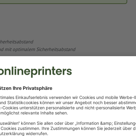
cherheitsabstand
und mit optimalem Sicherheitsabstand
n von bis zu einem Millimeter kommen. Damit das
at zugeschnitten werden kann, muss in den Druckdaten eine
elraum für mögliche Schneidedifferenzen.
ißen Beschnitt, können störende „Blitzer“ entstehen – rund um
lich ist, dass ein Teil des Druckmotivs abgeschnitten wird.
 dass Texte und Gestaltungselemente nicht angeschnitten