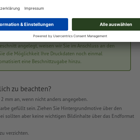
reichendem Sicherheitsabstand
schnittenen Gestaltungselementen
Beschnitt angelegt, weisen wir Sie im Anschluss an den
ie die Möglichkeit Ihre Druckdaten noch einmal
tomatisiert eine Beschnittzugabe hinzu.
lich zu beachten?
d 2 mm an, wenn nicht anders angegeben.
 Farbe gefüllt sein. Ziehen Sie Hintergrundmotive über den
bei sollten aber keine wichtigen Bildinhalte über das Endformat
zu verzichten.