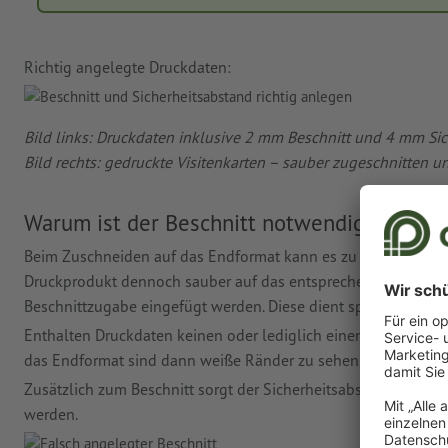
Richtig angelegte Druckdaten:
Bild links: Druckdaten inklusive 2 mm Beschnitt und 4 mm Si
Bild rechts: gedruckte Visitenkarten – sauber zugeschnitten 
Warum ist der Beschnitt notwendig?
Beim Zuschneiden auf das Endformat kann es zu Abweichunge
Druckprodukt dennoch sauber auf das entsprechende Endform
Beschnittzugabe eingefügt werden. Diese dient später als Spi
Enthalten Druckdaten keinen oder lediglich einen komplett we
das Endformat sind dann weiße Ränder zu sehen. Ebenfalls mög
Zusätzlich zum Beschnitt sorgt der Sicherheitsabstand dafür,
werden.