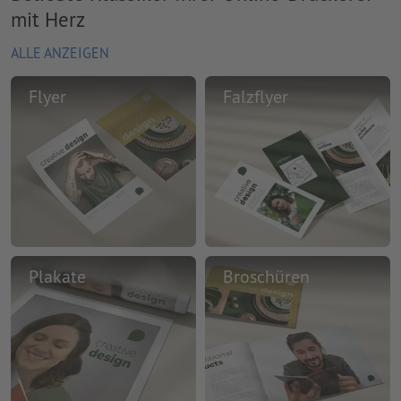
mit Herz
ALLE ANZEIGEN
Flyer
Falzflyer
Plakate
Broschüren