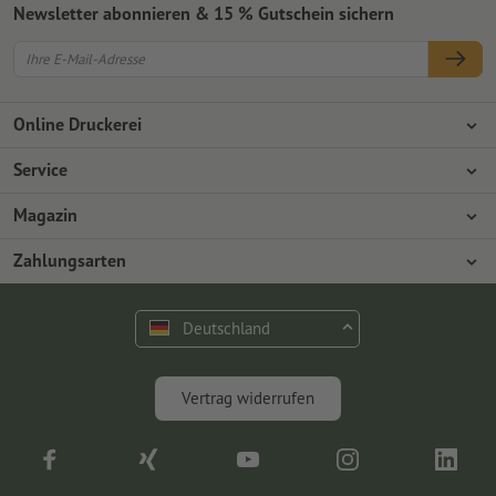
Newsletter abonnieren & 15 % Gutschein sichern
Online Druckerei
Über Onlineprinters
Service
Presse
Zahlungsarten
Magazin
Jobs & Karriere
Versand
Design
Zahlungsarten
Umweltschutz
Reklamation
Marketing
Vorkasse
Rechnung
Kontakt
Deutschland
op.premium
Druck & Insights
FAQ
Digitales
Vertrag widerrufen
Fotografie