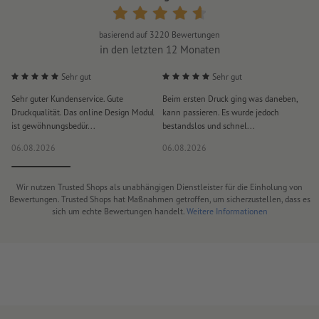
basierend auf
3220
Bewertungen
in den letzten 12 Monaten
Sehr gut
Sehr gut
Sehr guter Kundenservice. Gute
Beim ersten Druck ging was daneben,
M
Druckqualität. Das online Design Modul
kann passieren. Es wurde jedoch
P
ist gewöhnungsbedür...
bestandslos und schnel...
a
06.08.2026
06.08.2026
0
Wir nutzen Trusted Shops als unabhängigen Dienstleister für die Einholung von
Bewertungen. Trusted Shops hat Maßnahmen getroffen, um sicherzustellen, dass es
sich um echte Bewertungen handelt.
Weitere Informationen