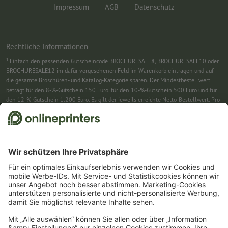
Impressum
AGB
Datenschutz
Rechtliche Informationen
1
Einfach den passenden Gutscheincode BROCHURESALE8, BROCHURESALE10 oder
BROCHURESALE12 im dafür vorgesehenen Feld im Warenkorb eintragen und auf
die gesamte Broschüren- und Katalog-Kategorie sparen. Der Mindestbestellwert
beträgt für den 8-%-Gutschein 150 Euro, für den 10-%-Gutschein 500 Euro und für
den 12-%-Gutschein 1.200 Euro. Es gilt der jeweils erreichte Netto-Bestellwert. Pro
Bestellung ist nur ein Gutscheincode einlösbar. Mehrfach einlösbar. Keine
Barauszahlung. Nicht mit weiteren Aktionen kombinierbar. Die Aktion gilt bis
einschließlich 31.8.2026.
2
Sie erhalten zunächst eine E-Mail, in der Sie die Anmeldung zum Newsletter durch
einen Klick bestätigen. Erst dann senden wir Ihnen den Rabattcode und künftig
unseren Newsletter zu. Natürlich können Sie sich jederzeit swieder abmelden.
Maximale Höhe des Rabatts: 150 € des Bestellwerts (netto). Einmalig einlösbar.
Kein Mindestbestellwert. Keine Barauszahlung. Nicht mit weiteren Aktionen oder
Gutscheincodes kombinierbar.
Der Gutschein ist nach Erhalt sechs Wochen gültig.
3
Einfach den Gutscheincode CALENDARS10-26 im dafür vorgesehenen Feld im
Warenkorb eintragen und auf ausgewählte Produkte sparen. Kein