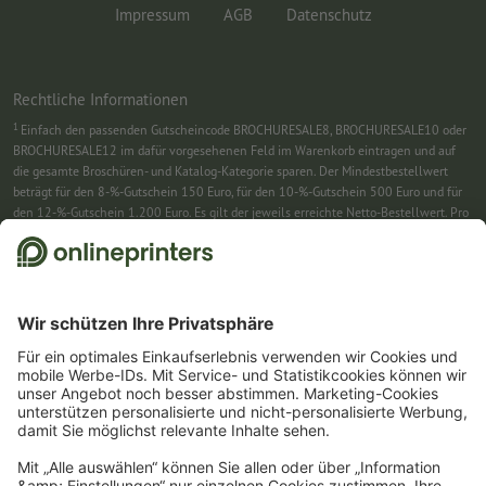
Impressum
AGB
Datenschutz
Rechtliche Informationen
1
Einfach den passenden Gutscheincode BROCHURESALE8, BROCHURESALE10 oder
BROCHURESALE12 im dafür vorgesehenen Feld im Warenkorb eintragen und auf
die gesamte Broschüren- und Katalog-Kategorie sparen. Der Mindestbestellwert
beträgt für den 8-%-Gutschein 150 Euro, für den 10-%-Gutschein 500 Euro und für
den 12-%-Gutschein 1.200 Euro. Es gilt der jeweils erreichte Netto-Bestellwert. Pro
Bestellung ist nur ein Gutscheincode einlösbar. Mehrfach einlösbar. Keine
Barauszahlung. Nicht mit weiteren Aktionen kombinierbar. Die Aktion gilt bis
einschließlich 31.8.2026.
2
Sie erhalten zunächst eine E-Mail, in der Sie die Anmeldung zum Newsletter durch
einen Klick bestätigen. Erst dann senden wir Ihnen den Rabattcode und künftig
unseren Newsletter zu. Natürlich können Sie sich jederzeit swieder abmelden.
Maximale Höhe des Rabatts: 150 € des Bestellwerts (netto). Einmalig einlösbar.
Kein Mindestbestellwert. Keine Barauszahlung. Nicht mit weiteren Aktionen oder
Gutscheincodes kombinierbar.
Der Gutschein ist nach Erhalt sechs Wochen gültig.
3
Einfach den Gutscheincode CALENDARS10-26 im dafür vorgesehenen Feld im
Warenkorb eintragen und auf ausgewählte Produkte sparen. Kein