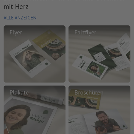
mit Herz
ALLE ANZEIGEN
Flyer
Falzflyer
Plakate
Broschüren