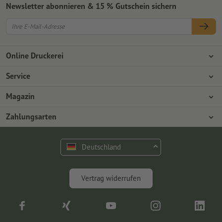
Newsletter abonnieren & 15 % Gutschein sichern
Online Druckerei
Über Onlineprinters
Service
Presse
Zahlungsarten
Magazin
Jobs & Karriere
Versand
Design
Zahlungsarten
Umweltschutz
Reklamation
Marketing
Vorkasse
Rechnung
Kontakt
Deutschland
op.premium
Druck & Insights
FAQ
Digitales
Vertrag widerrufen
Fotografie