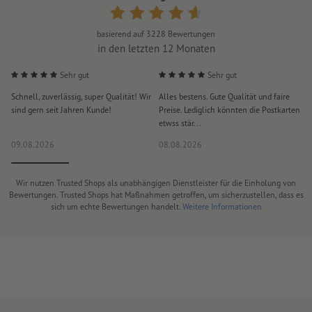
basierend auf
3228
Bewertungen
in den letzten 12 Monaten
Sehr gut
Sehr gut
Schnell, zuverlässig, super Qualität! Wir
Alles bestens. Gute Qualität und faire
H
sind gern seit Jahren Kunde!
Preise. Lediglich könnten die Postkarten
d
etwss stär...
D
09.08.2026
08.08.2026
0
Wir nutzen Trusted Shops als unabhängigen Dienstleister für die Einholung von
Bewertungen. Trusted Shops hat Maßnahmen getroffen, um sicherzustellen, dass es
sich um echte Bewertungen handelt.
Weitere Informationen