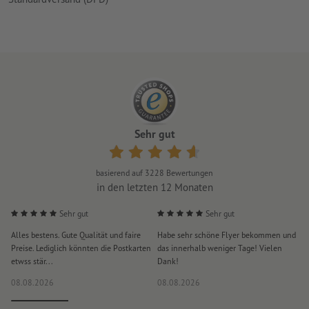
Sehr gut
basierend auf
3228
Bewertungen
in den letzten 12 Monaten
Sehr gut
Sehr gut
Alles bestens. Gute Qualität und faire
Habe sehr schöne Flyer bekommen und
S
Preise. Lediglich könnten die Postkarten
das innerhalb weniger Tage! Vielen
D
etwss stär...
Dank!
i
08.08.2026
08.08.2026
0