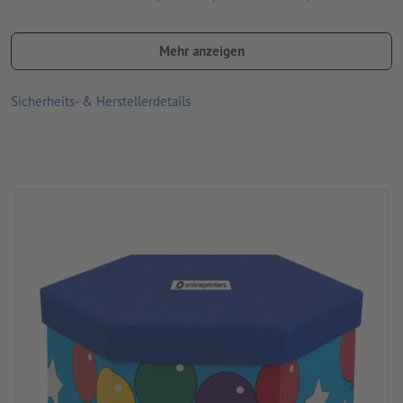
Wassermalfarben, Radiergummi, Kunststoffanspitzer,
Büroklammer
Mehr anzeigen
Größe: B 17,5 x H 10 cm
Sicherheits- & Herstellerdetails
Material: Holz, Kunststoff, Pappe, Wachs
Verpackung: nicht einzeln verpackt
Verarbeitung: Aufkleber nach CMYK
Druckstand: auf dem Deckel