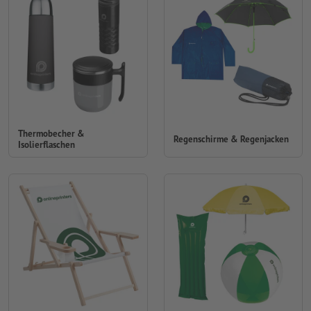
Thermobecher &
Regenschirme & Regenjacken
Isolierflaschen