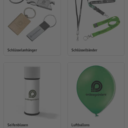
Schlüsselanhänger
Schlüsselbänder
Seifenblasen
Luftballons