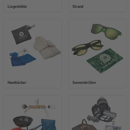
Liegestühle
Strand
Handtücher
Sonnenbrillen