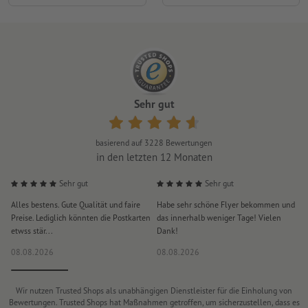
Sehr gut
basierend auf
3228
Bewertungen
in den letzten 12 Monaten
Sehr gut
Sehr gut
Alles bestens. Gute Qualität und faire
Habe sehr schöne Flyer bekommen und
S
Preise. Lediglich könnten die Postkarten
das innerhalb weniger Tage! Vielen
D
etwss stär...
Dank!
i
08.08.2026
08.08.2026
0
Wir nutzen Trusted Shops als unabhängigen Dienstleister für die Einholung von
Bewertungen. Trusted Shops hat Maßnahmen getroffen, um sicherzustellen, dass es