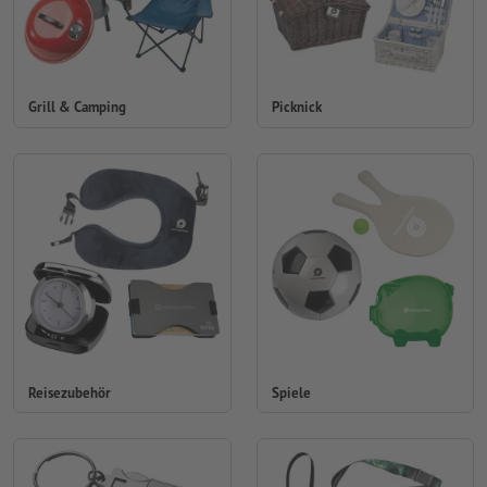
Grill & Camping
Picknick
Reisezubehör
Spiele