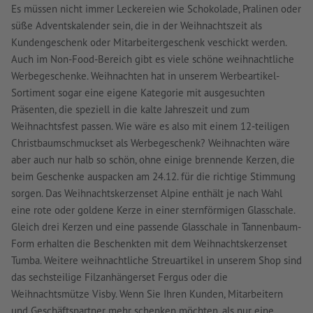
Es müssen nicht immer Leckereien wie Schokolade, Pralinen oder
süße Adventskalender sein, die in der Weihnachtszeit als
Kundengeschenk oder Mitarbeitergeschenk veschickt werden.
Auch im Non-Food-Bereich gibt es viele schöne weihnachtliche
Werbegeschenke. Weihnachten hat in unserem Werbeartikel-
Sortiment sogar eine eigene Kategorie mit ausgesuchten
Präsenten, die speziell in die kalte Jahreszeit und zum
Weihnachtsfest passen. Wie wäre es also mit einem 12-teiligen
Christbaumschmuckset als Werbegeschenk? Weihnachten wäre
aber auch nur halb so schön, ohne einige brennende Kerzen, die
beim Geschenke auspacken am 24.12. für die richtige Stimmung
sorgen. Das Weihnachtskerzenset Alpine enthält je nach Wahl
eine rote oder goldene Kerze in einer sternförmigen Glasschale.
Gleich drei Kerzen und eine passende Glasschale in Tannenbaum-
Form erhalten die Beschenkten mit dem Weihnachtskerzenset
Tumba. Weitere weihnachtliche Streuartikel in unserem Shop sind
das sechsteilige Filzanhängerset Fergus oder die
Weihnachtsmütze Visby. Wenn Sie Ihren Kunden, Mitarbeitern
und Geschäftspartner mehr schenken möchten, als nur eine