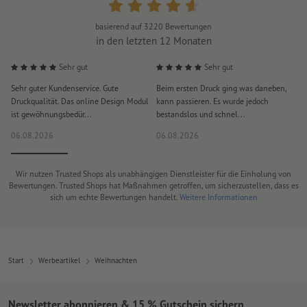
basierend auf
3220
Bewertungen
in den letzten 12 Monaten
Sehr gut
Sehr gut
Sehr guter Kundenservice. Gute
Beim ersten Druck ging was daneben,
M
Druckqualität. Das online Design Modul
kann passieren. Es wurde jedoch
P
ist gewöhnungsbedür...
bestandslos und schnel...
a
06.08.2026
06.08.2026
0
Wir nutzen Trusted Shops als unabhängigen Dienstleister für die Einholung von
Bewertungen. Trusted Shops hat Maßnahmen getroffen, um sicherzustellen, dass es
sich um echte Bewertungen handelt.
Weitere Informationen
Start
Werbeartikel
Weihnachten
Newsletter abonnieren & 15 % Gutschein sichern