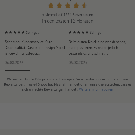
basierend auf
3221
Bewertungen
in den letzten 12 Monaten
Sehr gut
Sehr gut
Sehr guter Kundenservice. Gute
Beim ersten Druck ging was daneben,
M
Druckqualität. Das online Design Modul
kann passieren. Es wurde jedoch
P
ist gewöhnungsbedür...
bestandslos und schnel...
a
06.08.2026
06.08.2026
0
Wir nutzen Trusted Shops als unabhängigen Dienstleister für die Einholung von
Bewertungen. Trusted Shops hat Maßnahmen getroffen, um sicherzustellen, dass es
sich um echte Bewertungen handelt.
Weitere Informationen