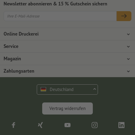
Newsletter abonnieren & 15 % Gutschein sichern
Online Druckerei
Über Onlineprinters
Service
Presse
Zahlungsarten
Magazin
Jobs & Karriere
Versand
Design
Zahlungsarten
Umweltschutz
Reklamation
Marketing
Vorkasse
Rechnung
Kontakt
Deutschland
op.premium
Druck & Insights
FAQ
Digitales
Vertrag widerrufen
Fotografie