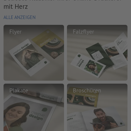
mit Herz
ALLE ANZEIGEN
Flyer
Falzflyer
Plakate
Broschüren