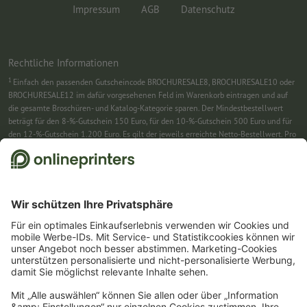
Impressum
AGB
Datenschutz
Rechtliche Informationen
1
Einfach den passenden Gutscheincode BROCHURESALE8, BROCHURESALE10 oder
BROCHURESALE12 im dafür vorgesehenen Feld im Warenkorb eintragen und auf
die gesamte Broschüren- und Katalog-Kategorie sparen. Der Mindestbestellwert
beträgt für den 8-%-Gutschein 150 Euro, für den 10-%-Gutschein 500 Euro und für
den 12-%-Gutschein 1.200 Euro. Es gilt der jeweils erreichte Netto-Bestellwert. Pro
Bestellung ist nur ein Gutscheincode einlösbar. Mehrfach einlösbar. Keine
Barauszahlung. Nicht mit weiteren Aktionen kombinierbar. Die Aktion gilt bis
einschließlich 31.8.2026.
2
Sie erhalten zunächst eine E-Mail, in der Sie die Anmeldung zum Newsletter durch
einen Klick bestätigen. Erst dann senden wir Ihnen den Rabattcode und künftig
unseren Newsletter zu. Natürlich können Sie sich jederzeit swieder abmelden.
Maximale Höhe des Rabatts: 150 € des Bestellwerts (netto). Einmalig einlösbar.
Kein Mindestbestellwert. Keine Barauszahlung. Nicht mit weiteren Aktionen oder
Gutscheincodes kombinierbar.
Der Gutschein ist nach Erhalt sechs Wochen gültig.
3
Einfach den Gutscheincode CALENDARS10-26 im dafür vorgesehenen Feld im
Warenkorb eintragen und auf ausgewählte Produkte sparen. Kein