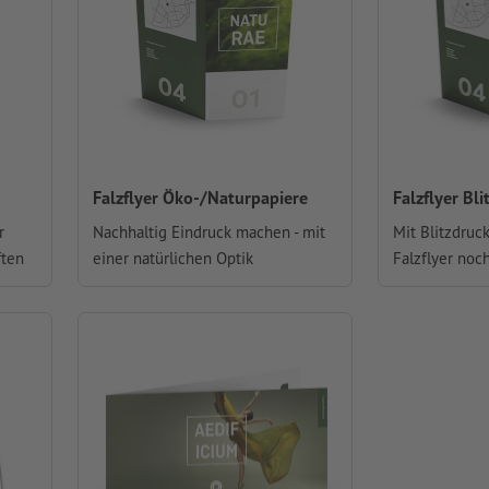
Falzflyer Öko-/Naturpapiere
Falzflyer Bl
r
Nachhaltig Eindruck machen - mit
Mit Blitzdruc
ften
einer natürlichen Optik
Falzflyer noc