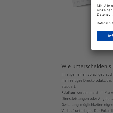
Wie unterscheiden si
Im allgemeinen Sprachgebrauch 
mehrseitiges Druckprodukt, das 
etabliert:
Falzflyer
werden meist im Market
Dienstleistungen oder Angebote
Gestaltungsmöglichkeiten eignen
Verkaufsunterlagen. Der Fokus l