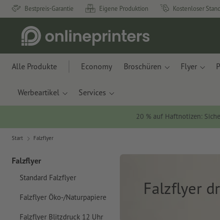
Bestpreis-Garantie
Eigene Produktion
Kostenloser Stan
Alle Produkte
Economy
Broschüren
Flyer
P
Werbeartikel
Services
20 % auf Haftnotizen: Siche
Start
Falzflyer
Falzflyer
Standard Falzflyer
Falzflyer d
Falzflyer Öko-/Naturpapiere
Falzflyer Blitzdruck 12 Uhr