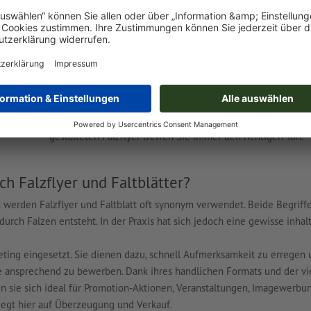
Mehr Raum für Inhalte
: Perfekt für strukturierte Info
Preislisten oder Menüs.
Handliches Format
: Trotz mehrerer Seiten bleibt der
Hochwertige Optik
: Die Kombination aus Design, Far
professionelles Erscheinungsbild.
Ob als informative Handzettel, Image-Folder, Eventkalender
gestalteten Falzflyer treffen Sie immer den richtigen Ton.
ch Falzflyer und Faltblätter?
werden Falzflyer und Faltblatt oft synonym verwendet. Beide Begriff
durch Falzen entsteht. In der Praxis hat sich jedoch eine gewisse inha
ing eingesetzt. Sie dienen dazu, schnell Aufmerksamkeit zu erregen 
 ansprechend zu bewerben. Dank ihres handlichen Formats und der vie
 sie sich ideal für Promotion-Aktionen, Veranstaltungen, Imagewerbun
iegt hier auf Überzeugung und Verkauf.