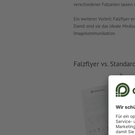
verschiedener Falzarten lassen 
Ein weiterer Vorteil: Falzflyer 
Damit sind sie das ideale Medi
Imagekommunikation.
Falzflyer vs. Standar