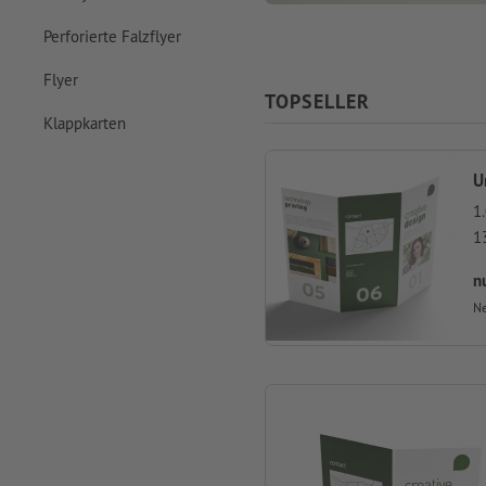
Perforierte Falzflyer
Flyer
TOPSELLER
Klappkarten
U
1.
1
n
Ne