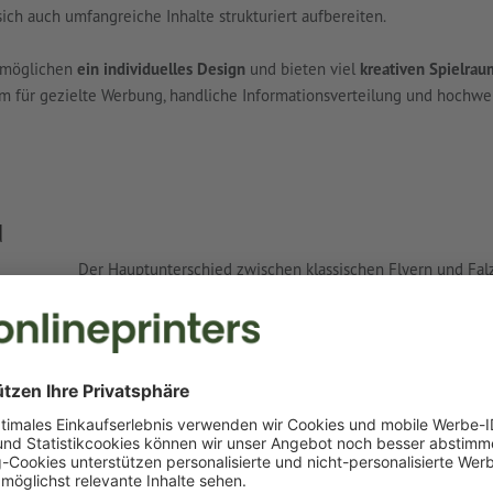
sich auch umfangreiche Inhalte strukturiert aufbereiten.
ermöglichen
ein individuelles Design
und bieten viel
kreativen Spielrau
um für gezielte Werbung, handliche Informationsverteilung und hochwe
d
Der Hauptunterschied zwischen klassischen Flyern und Falzf
Flugblätter genannt) werden ein- oder beidseitig bedruckt
einen zusätzlichen Produktionsschritt: das Falzen. Dabei wi
entstehen. Ein weiteres Unterscheidungsmerkmal stellt die 
Rückseite und sind somit ideal für kurze, prägnante Botscha
verschiedenen Größen mehr Fläche für Ihre Inhalte. Für u
Broschüren
.
Vorteile von Falzflyern auf einen Blick: