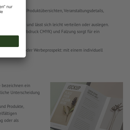
rmationen, z. B. Produktübersichten, Veranstaltungsdetails,
 Flyer kompakt und lässt sich leicht verteilen oder auslegen.
bigkeit (Vierfarbdruck CMYK) und Falzung sorgt für ein
, Speisekarte oder Werbeprospekt: mit einem individuell
e bezeichnen ein
ltliche Unterscheidung
und Produkte,
lfältigen
g oder als