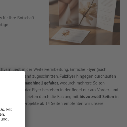
m
für Ihre Botschaft.
rtige
lyern liegt in der Weiterverarbeitung. Einfache
Flyer
(auch
 und anschließend zugeschnitten.
Falzflyer
hingegen durchlaufen
rd das
Papier maschinell gefaltet
, wodurch mehrere Seiten
Seitenanzahl dar. Flyer bestehen in der Regel nur aus Vorder- und
ften. Falzflyer bieten durch die Falzung mit
bis zu zwölf Seiten
in
mfangreichere Projekte ab 14 Seiten empfehlen wir unsere