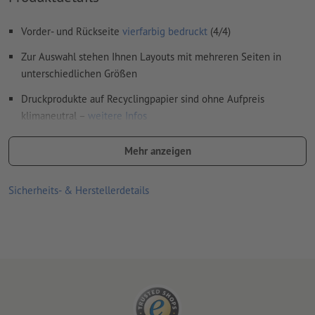
Farbmodus:
CMYK, FOGRA51 (PSO Coated v3) für gestrichene
Vorder- und Rückseite
vierfarbig bedruckt
(4/4)
Papiere, FOGRA52 (PSO Uncoated v3 FOGRA52) für
ungestrichene Papiere
Zur Auswahl stehen Ihnen Layouts mit mehreren Seiten in
unterschiedlichen Größen
Rechtschreib- und Satzfehler
werden von uns nicht geprüft
Druckprodukte auf Recyclingpapier sind ohne Aufpreis
Überdruckeneinstellungen
werden von uns nicht geprüft
klimaneutral –
weitere Infos
Kommentare
werden gelöscht und nicht gedruckt
mehr Informationen zu den verschiedenen Falzarten, finden Sie
Mehr anzeigen
Inhalte von
Formularfeldern
werden mitgedruckt
hier
Sicherheits- & Herstellerdetails
Wie lege ich Druckdaten richtig an?