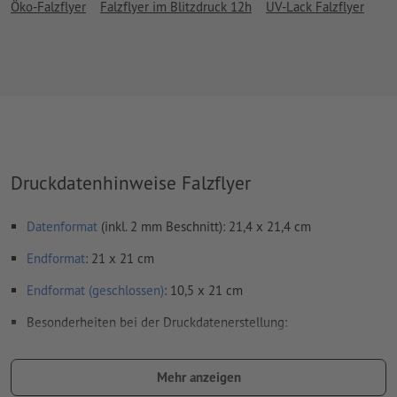
Öko-Falzflyer
Falzflyer im Blitzdruck 12h
UV-Lack Falzflyer
Druckdatenhinweise Falzflyer
Datenformat
(inkl. 2 mm Beschnitt): 21,4 x 21,4 cm
Endformat
: 21 x 21 cm
Endformat (geschlossen)
: 10,5 x 21 cm
Besonderheiten bei der Druckdatenerstellung:
bitte senden Sie keine Einzelseiten, sondern eine
zusammenmontierte Außenseite und eine
Mehr anzeigen
zusammenmontierte Innenseite - d.h. insgesamt zwei