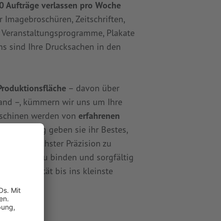
0 Aufträge verlassen pro Woche
r Imagebroschüren, Zeitschriften,
n, Veranstaltungsprogramme, Plakate
ns sind Ihre Drucksachen in den
Produktionsfläche
– davon über
and –, kümmern wir uns um Ihre
aschinen werden von
erfahrenen
 Tag für Tag geben sie ihr Bestes,
sse mit höchster Präzision zu
 zu falzen, zu binden und sorgfältig
n wir Qualität bis ins kleinste