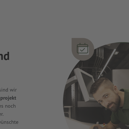
nd
ind wir
kprojekt
es noch
r.
wünschte