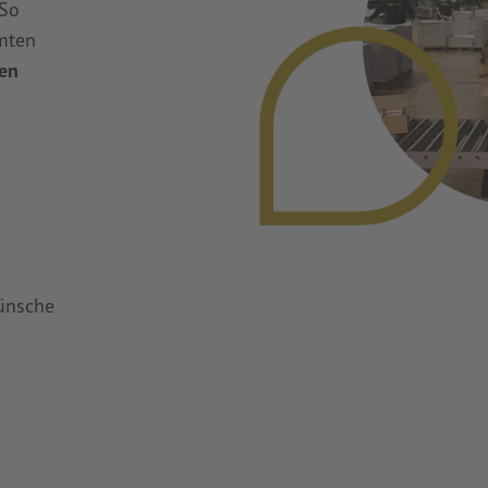
 So
amten
len
Wünsche