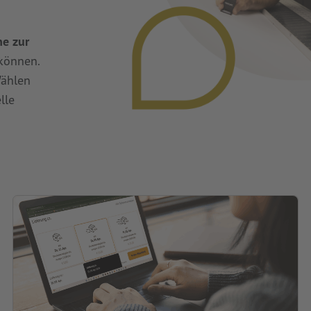
ne zur
 können.
Wählen
lle