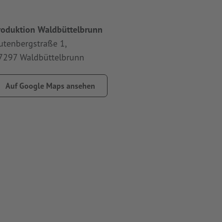
roduktion Waldbüttelbrunn
Marke S
utenbergstraße 1,
9 Stock
7297 Waldbüttelbrunn
Southen
Vereini
Auf Google Maps ansehen
Auf 