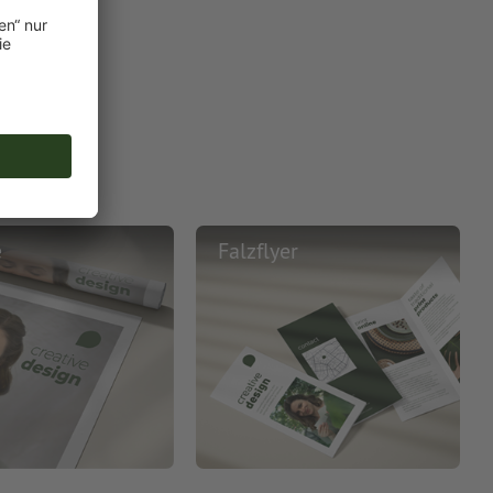
e
Falzflyer