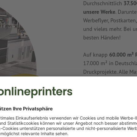
Durchschnittlich
37.50
unsere Werke
. Darunte
Werbeflyer, Postkarte
und vieles mehr. Bei u
besten Händen!
Auf knapp
60.000 m² 
17.000 m² in Deutschl
Druckprojekte. Alle M
Druckexperten
bedient.
um Ihre Druckerzeugni
drucken, zu schneiden,
zu verpacken. So stelle
Detail sicher.