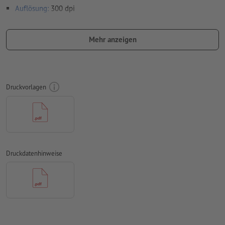
Auflösung:
300 dpi
umlaufend 2 mm
Beschnitt
anlegen, wichtige Informationen
mit mind. 4 mm Abstand zum Endformat
Mehr anzeigen
Schriften
müssen vollständig eingebettet oder in Kurven
konvertiert werden
Farbmodus:
CMYK, FOGRA51 (PSO Coated v3) für gestrichene
Druckvorlagen
Papiere, FOGRA52 (PSO Uncoated v3 FOGRA52) für
ungestrichene Papiere
Rechtschreib- und Satzfehler
werden von uns nicht geprüft
Überdruckeneinstellungen
werden von uns nicht geprüft
Druckdatenhinweise
Kommentare
werden gelöscht und nicht gedruckt
Inhalte von
Formularfeldern
werden mitgedruckt
Wie lege ich Druckdaten richtig an?