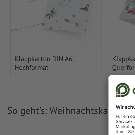
Klappkarten DIN A6,
Klappka
Hochformat
Querfo
So geht's: Weihnachtskarten o