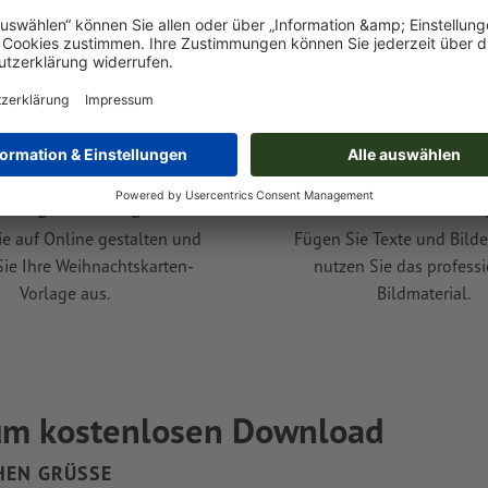
Vorlage festlegen
3. Inhalte einf
ie auf Online gestalten und
Fügen Sie Texte und Bilde
ie Ihre Weihnachtskarten-
nutzen Sie das profess
Vorlage aus.
Bildmaterial.
um kostenlosen Download
EN GRÜSSE