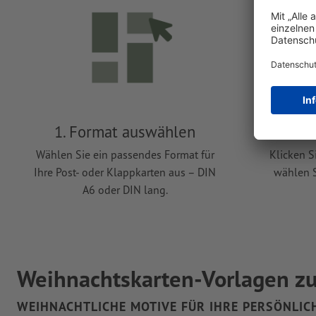
1. Format auswählen
2. 
Wählen Sie ein passendes Format für
Klicken S
Ihre Post- oder Klappkarten aus – DIN
wählen S
A6 oder DIN lang.
Weihnachtskarten-Vorlagen z
WEIHNACHTLICHE MOTIVE FÜR IHRE PERSÖNLICH