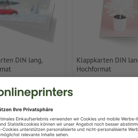
rten DIN lang,
Klappkarten DIN lan
rmat
Hochformat
nline gestalten