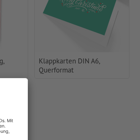
g,
Klappkarten DIN A6,
Querformat