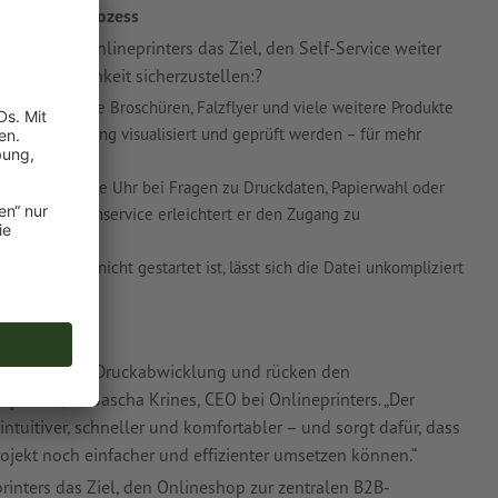
 im Bestellprozess
f verfolgt Onlineprinters das Ziel, den Self-Service weiter
erfreundlichkeit sicherzustellen:?
für mehrseitige Broschüren, Falzflyer und viele weitere Produkte
r der Bestellung visualisiert und geprüft werden – für mehr
tzt rund um die Uhr bei Fragen zu Druckdaten, Papierwahl oder
nlichen Kundenservice erleichtert er den Zugang zu
n Projekten.
uktion noch nicht gestartet ist, lässt sich die Datei unkompliziert
t die digitale Druckabwicklung und rücken den
punkt “, so Sascha Krines, CEO bei Onlineprinters. „Der
 intuitiver, schneller und komfortabler – und sorgt dafür, dass
jekt noch einfacher und effizienter umsetzen können.“
rinters das Ziel, den Onlineshop zur zentralen B2B-