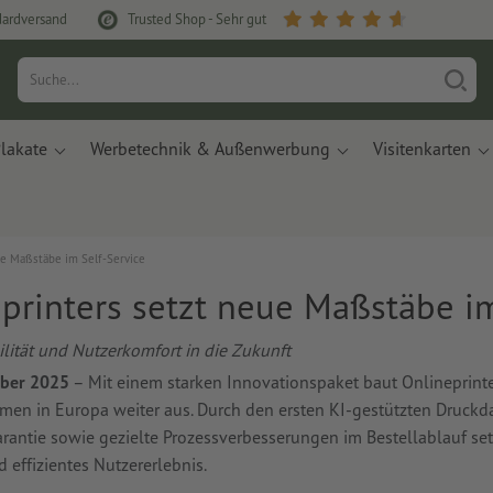
dardversand
Trusted Shop - Sehr gut
lakate
Werbetechnik & Außenwerbung
Visitenkarten
ue Maßstäbe im Self-Service
printers setzt neue Maßstäbe im
bilität und Nutzerkomfort in die Zukunft
mber 2025
– Mit einem starken Innovationspaket baut Onlineprinter
rmen in Europa weiter aus. Durch den ersten KI-gestützten Druck
arantie sowie gezielte Prozessverbesserungen im Bestellablauf 
 effizientes Nutzererlebnis.