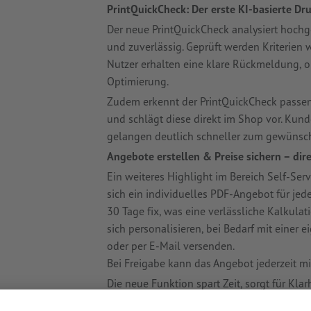
PrintQuickCheck: Der erste KI-basierte D
Der neue PrintQuickCheck analysiert hoch
und zuverlässig. Geprüft werden Kriterien w
Nutzer erhalten eine klare Rückmeldung, ob
Optimierung.
Zudem erkennt der PrintQuickCheck passende
und schlägt diese direkt im Shop vor. Kun
gelangen deutlich schneller zum gewünsc
Angebote erstellen & Preise sichern – dir
Ein weiteres Highlight im Bereich Self-Serv
sich ein individuelles PDF-Angebot für jed
30 Tage fix, was eine verlässliche Kalkula
sich personalisieren, bei Bedarf mit eine
oder per E-Mail versenden.
Bei Freigabe kann das Angebot jederzeit m
Die neue Funktion spart Zeit, sorgt für Kla
Einkaufsabteilungen, Wiederverkäufer und