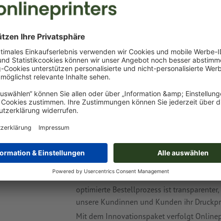
Noch einfacher bestellen: Verbesserungen
Mit weiteren Optimierungen im Bestellablau
auszubauen und gleichzeitig maximale Nutz
Daten-Upload vor dem Kauf:
Jetzt auch 
verfügbar. Druckdaten können bereits vo
Sicherheit und Planbarkeit.
Digitaler Druckassistent Aidan:
Unterstü
Bestellstatus. Als Ergänzung zum persö
Informationen – gerade bei kurzfristige
Dateien neu hochladen:
Solange die Prod
ersetzen – vom Kunden selbst.
Innovation mit Mehrwert für die Branche
„Mit diesen Neuerungen stärken wir geziel
Kundennutzen noch deutlicher in den Mittel
optimierte Bestellprozess ist transparenter,
unsere Kundinnen und Kunden ihr Druckpro
Mit dem Innovationspaket verfolgt Onlinep