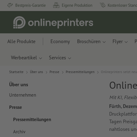
Bestpreis-Garantie
Eigene Produktion
Kostenloser Stan
Alle Produkte
Economy
Broschüren
Flyer
P
Werbeartikel
Services
Startseite
Über uns
Presse
Pressemitteilungen
Onlineprinters setzt ne
Online
Über uns
Unternehmen
Mit KI, Flexi
Fürth, Deze
Presse
Druckplattfo
Pressemitteilungen
Tagen Preisg
nahtloses und
Archiv