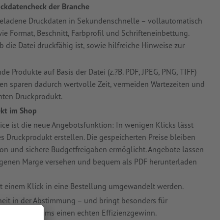
ruckdatencheck der Branche
geladene Druckdaten in Sekundenschnelle – vollautomatisch
ie Format, Beschnitt, Farbprofil und Schrifteneinbettung.
 die Datei druckfähig ist, sowie hilfreiche Hinweise zur
 Produkte auf Basis der Datei (z.?B. PDF, JPEG, PNG, TIFF)
den sparen dadurch wertvolle Zeit, vermeiden Wartezeiten und
hten Druckprodukt.
ekt im Shop
ice ist die neue Angebotsfunktion: In wenigen Klicks lässt
es Druckprodukt erstellen. Die gespeicherten Preise bleiben
tion und sichere Budgetfreigaben ermöglicht. Angebote lassen
r eigenen Marge versehen und bequem als PDF herunterladen
it einem Klick in eine Bestellung umgewandelt werden.
rheit in der Abstimmung – und bringt besonders für
 Marketingteams einen echten Effizienzgewinn.