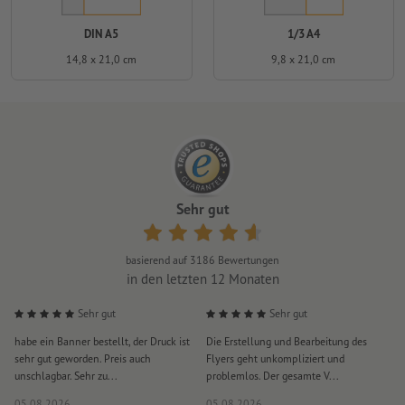
DIN A5
1/3 A4
14,8 x 21,0 cm
9,8 x 21,0 cm
Sehr gut
basierend auf
3186
Bewertungen
in den letzten 12 Monaten
Sehr gut
Sehr gut
habe ein Banner bestellt, der Druck ist
Die Erstellung und Bearbeitung des
S
sehr gut geworden. Preis auch
Flyers geht unkompliziert und
u
unschlagbar. Sehr zu...
problemlos. Der gesamte V...
l
05.08.2026
05.08.2026
0