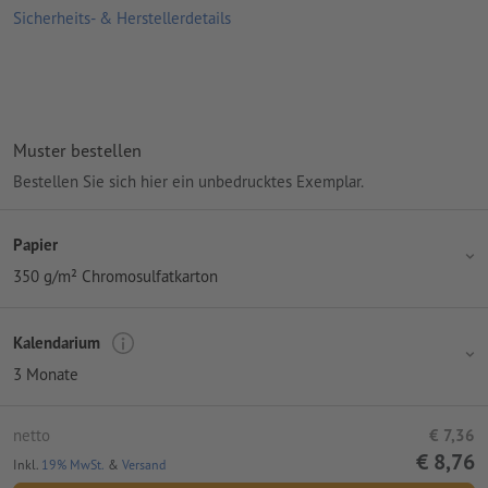
Sicherheits- & Herstellerdetails
Jahreszahlen werden automatisch aufgedruckt
ist für das Jahr 2027 ausgelegt
mit rotem Datumsschieber
Muster bestellen
mit stabiler Aufhängung durch Öse aus Metall
Bestellen Sie sich hier ein unbedrucktes Exemplar.
Druckprodukte auf Recyclingpapier sind ohne Aufpreis
klimaneutral –
weitere Infos
Papier
350 g/m² Chromosulfatkarton
Kalendarium
3 Monate
netto
€ 7,36
€ 8,76
Inkl.
19% MwSt.
&
Versand