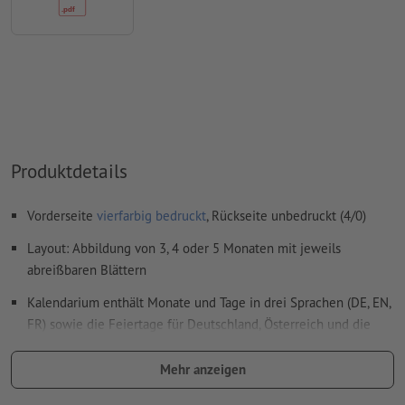
Wie lege ich Druckdaten richtig an?
Produktdetails
Vorderseite
vierfarbig bedruckt
, Rückseite unbedruckt (4/0)
Layout: Abbildung von 3, 4 oder 5 Monaten mit jeweils
abreißbaren Blättern
Kalendarium enthält Monate und Tage in drei Sprachen (DE, EN,
FR) sowie die Feiertage für Deutschland, Österreich und die
Schweiz – deutsche Feiertage sind farblich hervorgehoben,
österreichische und schweizerische zusätzlich gekennzeichnet.
Mehr anzeigen
Kalenderwochen werden mit angegeben