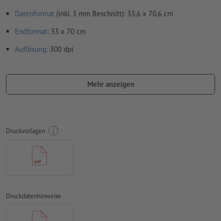
Datenformat
(inkl. 3 mm Beschnitt): 33,6 x 70,6 cm
Endformat
: 33 x 70 cm
Auflösung:
300 dpi
umlaufend 3 mm
Beschnitt
anlegen, wichtige Informationen
mit mind. 4 mm Abstand zum Endformat
Mehr anzeigen
Schriften
müssen vollständig eingebettet oder in Kurven
konvertiert werden
Farbmodus:
CMYK, FOGRA51 (PSO Coated v3) für gestrichene
Druckvorlagen
Papiere, FOGRA52 (PSO Uncoated v3 FOGRA52) für
ungestrichene Papiere
Rechtschreib- und Satzfehler
werden von uns nicht geprüft
Überdruckeneinstellungen
werden von uns nicht geprüft
Druckdatenhinweise
Kommentare
werden gelöscht und nicht gedruckt
Inhalte von
Formularfeldern
werden mitgedruckt