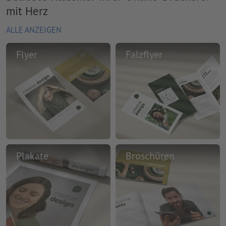
mit Herz
ALLE ANZEIGEN
Flyer
Falzflyer
Plakate
Broschüren