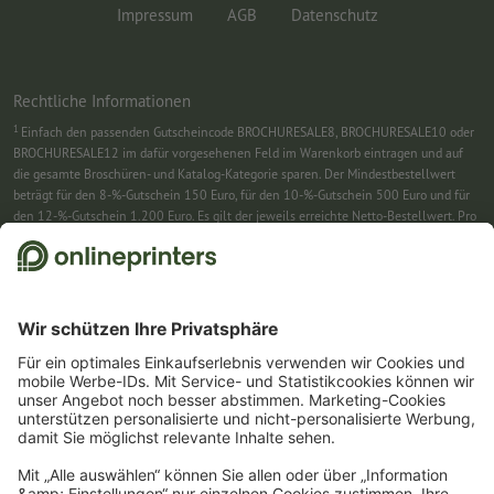
Impressum
AGB
Datenschutz
Rechtliche Informationen
1
Einfach den passenden Gutscheincode BROCHURESALE8, BROCHURESALE10 oder
BROCHURESALE12 im dafür vorgesehenen Feld im Warenkorb eintragen und auf
die gesamte Broschüren- und Katalog-Kategorie sparen. Der Mindestbestellwert
beträgt für den 8-%-Gutschein 150 Euro, für den 10-%-Gutschein 500 Euro und für
den 12-%-Gutschein 1.200 Euro. Es gilt der jeweils erreichte Netto-Bestellwert. Pro
Bestellung ist nur ein Gutscheincode einlösbar. Mehrfach einlösbar. Keine
Barauszahlung. Nicht mit weiteren Aktionen kombinierbar. Die Aktion gilt bis
einschließlich 31.8.2026.
2
Sie erhalten zunächst eine E-Mail, in der Sie die Anmeldung zum Newsletter durch
einen Klick bestätigen. Erst dann senden wir Ihnen den Rabattcode und künftig
unseren Newsletter zu. Natürlich können Sie sich jederzeit swieder abmelden.
Maximale Höhe des Rabatts: 150 € des Bestellwerts (netto). Einmalig einlösbar.
Kein Mindestbestellwert. Keine Barauszahlung. Nicht mit weiteren Aktionen oder
Gutscheincodes kombinierbar.
Der Gutschein ist nach Erhalt sechs Wochen gültig.
3
Einfach den Gutscheincode CALENDARS10-26 im dafür vorgesehenen Feld im
Warenkorb eintragen und auf ausgewählte Produkte sparen. Kein