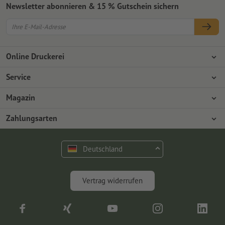
Newsletter abonnieren & 15 % Gutschein sichern
Online Druckerei
Über Onlineprinters
Service
Presse
Zahlungsarten
Magazin
Jobs & Karriere
Versand
Design
Zahlungsarten
Umweltschutz
Reklamation
Marketing
Vorkasse
Rechnung
Kontakt
Deutschland
op.premium
Druck & Insights
FAQ
Digitales
Vertrag widerrufen
Fotografie