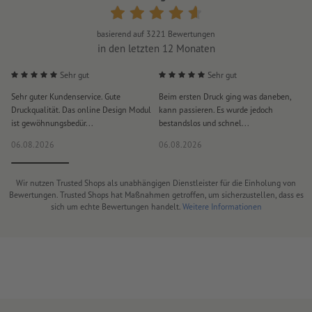
basierend auf
3221
Bewertungen
in den letzten 12 Monaten
Sehr gut
Sehr gut
Sehr guter Kundenservice. Gute
Beim ersten Druck ging was daneben,
M
Druckqualität. Das online Design Modul
kann passieren. Es wurde jedoch
P
ist gewöhnungsbedür...
bestandslos und schnel...
a
06.08.2026
06.08.2026
0
Wir nutzen Trusted Shops als unabhängigen Dienstleister für die Einholung von
Bewertungen. Trusted Shops hat Maßnahmen getroffen, um sicherzustellen, dass es
sich um echte Bewertungen handelt.
Weitere Informationen