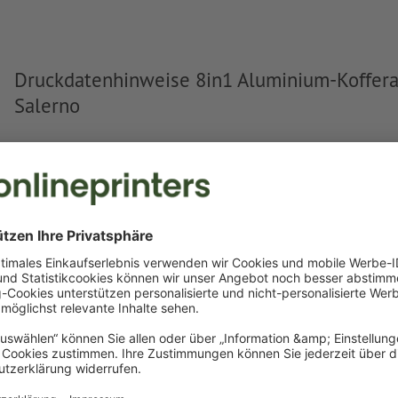
Druckdatenhinweise 8in1 Aluminium-Koffer
Salerno
Datenformat
:
3 x 1,5 cm
Besonderheiten bei der Druckdatenerstellung:
Legen Sie ein weiteres Farbfeld an und weisen Sie der
La
entsprechende Farbe zu.
Benennung des Farbfelds: "Laser"
Farbtyp: Vollton
Farbwert: frei wählbar
Hinweis: diese "Farbe" dient lediglich Produktionszwecken
farbliche Gravur
Mehr anzeigen