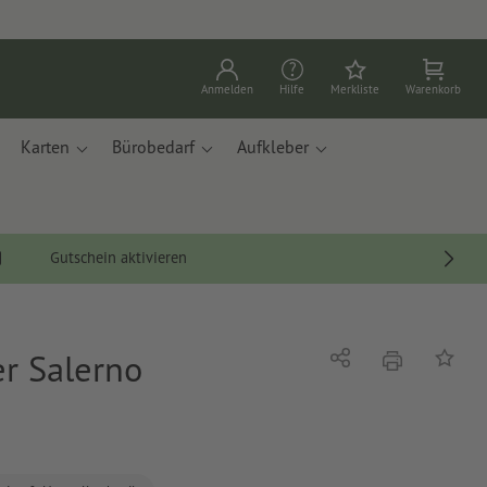
Anmelden
Hilfe
Merkliste
Warenkorb
Karten
Bürobedarf
Aufkleber
Gutschein aktivieren
r Salerno
Drucken
Teilen
Auf die