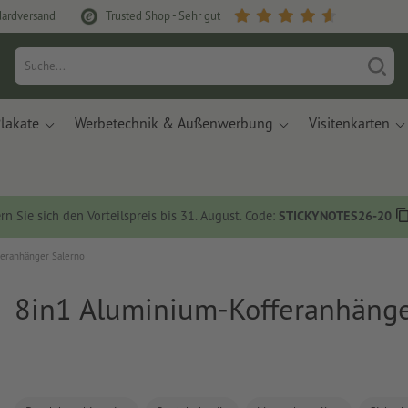
dardversand
Trusted Shop - Sehr gut
lakate
Werbetechnik & Außenwerbung
Visitenkarten
rn Sie sich den Vorteilspreis bis 31. August. Code:
STICKYNOTES26-20
eranhänger Salerno
8in1 Aluminium-Kofferanhänge