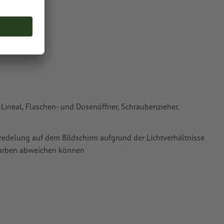
oder TIFF-
ie in unserem
-Lineal, Flaschen- und Dosenöffner, Schraubenzieher,
Veredelung auf dem Bildschirm aufgrund der Lichtverhältnisse
tfarben abweichen können