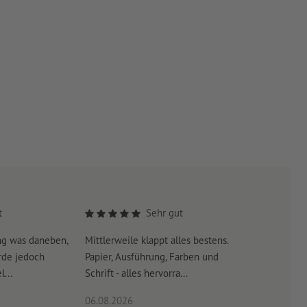
t
Sehr gut
ng was daneben,
Mittlerweile klappt alles bestens.
Es war su
rde jedoch
Papier, Ausführung, Farben und
erreicht 
...
Schrift - alles hervorra...
06.08.2026
06.08.20