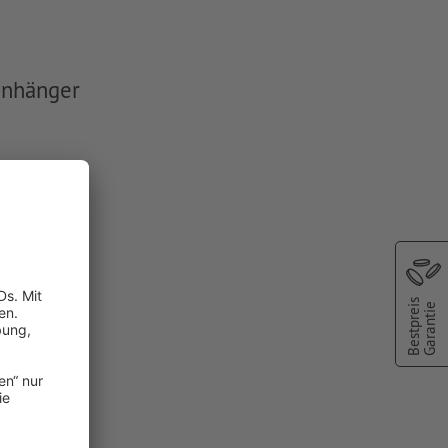
anhänger
sergravur
die
Bestpreis
Garantie
, es ist keine