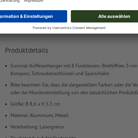
Das druckfertige PDF darf nur Vektoren enthalten; JPEG- 
Bilder und -Vorlagen sind nicht geeignet
Weitere Informationen und Tipps zu
Vektordaten
finden S
Hilfecenter.
Rechtschreib- und Satzfehler
werden von uns nicht geprüft
Produktdetails
Wie lege ich Druckdaten richtig an?
Survival-Kofferanhänger mit 8 Funktionen: Brieföffner, 5-cm
Kompass, Schraubenschlüssel und Sparschäler
Bitte beachten Sie, dass die dargestellten Farben oder die 
oder der Monitoreinstellung von den tatsächlichen Produk
Größe: B 8,6 x H 5,5 cm
Material: Aluminium, Metall
Verarbeitung: Lasergravur
Druckstand: auf der Vorderseite