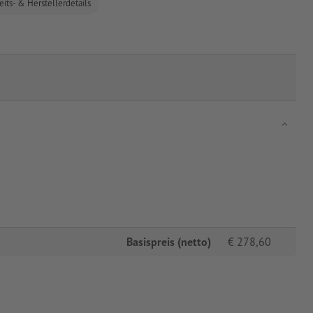
eits- & Herstellerdetails
Basispreis (netto)
€
278,60