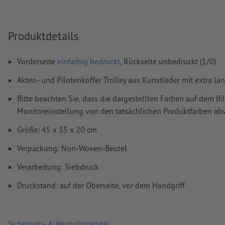
Wie lege ich Druckdaten richtig an?
Produktdetails
Vorderseite
einfarbig bedruckt
, Rückseite unbedruckt (1/0)
Akten- und Pilotenkoffer Trolley aus Kunstleder mit extra l
Bitte beachten Sie, dass die dargestellten Farben auf dem Bi
Monitoreinstellung von den tatsächlichen Produktfarben a
Größe: 45 x 35 x 20 cm
Verpackung: Non-Woven-Beutel
Verarbeitung: Siebdruck
Druckstand: auf der Oberseite, vor dem Handgriff
Sicherheits- & Herstellerdetails