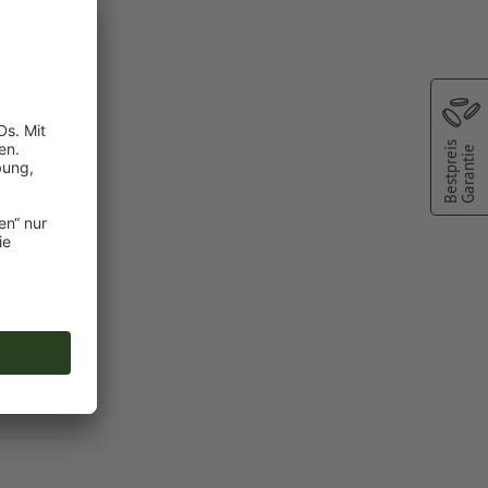
Bestpreis
Garantie
farbe:
nd
chscheinen
oder TIFF-
ie in unserem