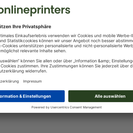
Saint Paul
Datenformat
:
4 x 2 cm
Besonderheiten bei der Druckdatenerstellung:
das Produkt ist mit einer
Sonderfarbe
bedruckbar (Vollton
(Pantone FORMULA GUIDE Solid Coated, außer Metallic u
Neonfarben) )
das Trägermaterial kann beim
Druck mit weißer Farbe
dur
Das druckfertige PDF darf nur Vektoren enthalten; JPEG- 
Bilder und -Vorlagen sind nicht geeignet
Weitere Informationen und Tipps zu
Vektordaten
finden S
Mehr anzeigen
Hilfecenter.
Rechtschreib- und Satzfehler
werden von uns nicht geprüft