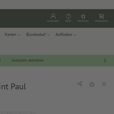
Anmelden
Hilfe
Merkliste
Warenkorb
Karten
Bürobedarf
Aufkleber
Gutschein aktivieren
int Paul
Drucken
Teilen
Auf die