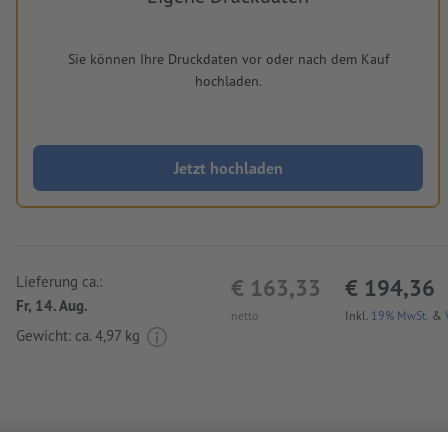
Sie können Ihre Druckdaten vor oder nach dem Kauf
hochladen.
Jetzt hochladen
Lieferung ca.:
€ 163,33
€ 194,36
Fr, 14. Aug.
netto
Inkl.
19% MwSt.
&
Gewicht: ca.
4,97 kg
Druckdatenhinweise Akten-/Pilotenkoffer-Tr