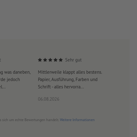
t
Sehr gut
ng was daneben,
Mittlerweile klappt alles bestens.
Es war su
rde jedoch
Papier, Ausführung, Farben und
erreicht 
...
Schrift - alles hervorra...
06.08.2026
06.08.20
es sich um echte Bewertungen handelt.
Weitere Informationen