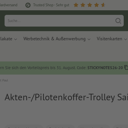
dardversand
Trusted Shop - Sehr gut
lakate
Werbetechnik & Außenwerbung
Visitenkarten
rn Sie sich den Vorteilspreis bis 31. August. Code:
STICKYNOTES26-20
t Paul
Akten-/Pilotenkoffer-Trolley Sa