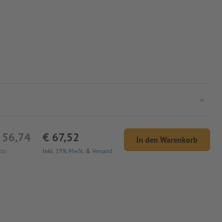
 56,74
€ 67,52
In den Warenkorb
tto
Inkl.
19% MwSt.
&
Versand