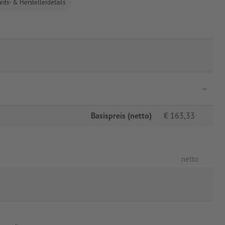
eits- & Herstellerdetails
Basispreis (netto)
€
163,33
netto