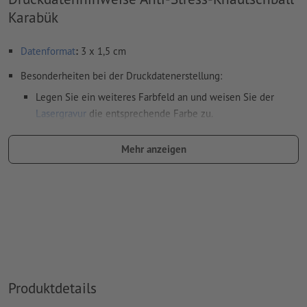
Karabük
Datenformat
:
3 x 1,5 cm
Besonderheiten bei der Druckdatenerstellung:
Legen Sie ein weiteres Farbfeld an und weisen Sie der
Lasergravur
die entsprechende Farbe zu.
Benennung des Farbfelds: "Laser"
Mehr anzeigen
Farbtyp: Vollton
Farbwert: frei wählbar
Hinweis: diese "Farbe" dient lediglich Produktionszwecken,
es ist keine farbliche Gravur
Das druckfertige PDF darf nur Vektoren enthalten; JPEG-
oder TIFF- Bilder und -Vorlagen sind nicht geeignet
Produktdetails
Weitere Informationen und Tipps zu
Vektordaten
finden Sie