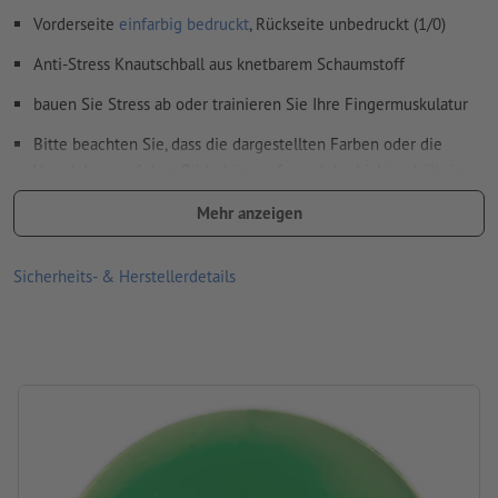
in unserem Hilfecenter.
Vorderseite
einfarbig bedruckt
, Rückseite unbedruckt (1/0)
Rechtschreib- und Satzfehler
werden von uns nicht geprüft
Anti-Stress Knautschball aus knetbarem Schaumstoff
Wie lege ich Druckdaten richtig an?
bauen Sie Stress ab oder trainieren Sie Ihre Fingermuskulatur
Bitte beachten Sie, dass die dargestellten Farben oder die
Veredelung auf dem Bildschirm aufgrund der Lichtverhältnisse
oder der Monitoreinstellung von den tatsächlichen
Mehr anzeigen
Produktfarben abweichen können
Material: Schaumstoff
Sicherheits- & Herstellerdetails
Größe: ø 6,3 cm
Verarbeitung: Lasergravur
Gravurstand: mittig