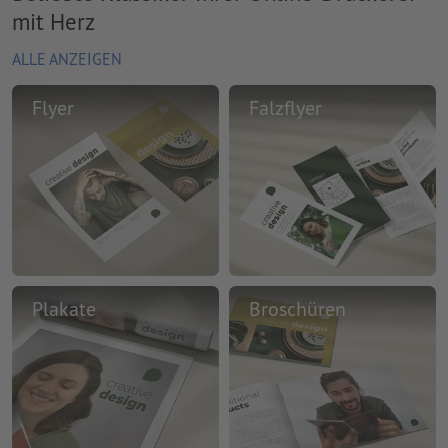
mit Herz
ALLE ANZEIGEN
Flyer
Falzflyer
Plakate
Broschüren