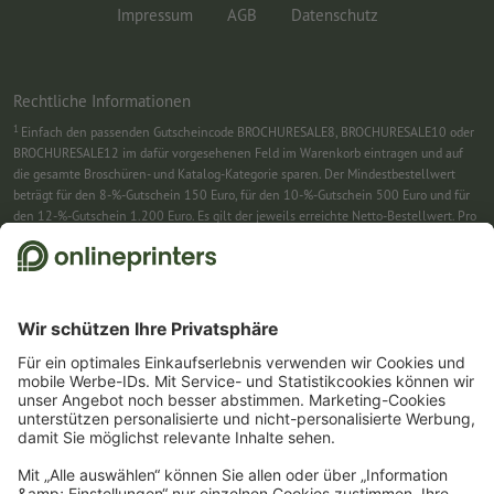
Impressum
AGB
Datenschutz
Rechtliche Informationen
1
Einfach den passenden Gutscheincode BROCHURESALE8, BROCHURESALE10 oder
BROCHURESALE12 im dafür vorgesehenen Feld im Warenkorb eintragen und auf
die gesamte Broschüren- und Katalog-Kategorie sparen. Der Mindestbestellwert
beträgt für den 8-%-Gutschein 150 Euro, für den 10-%-Gutschein 500 Euro und für
den 12-%-Gutschein 1.200 Euro. Es gilt der jeweils erreichte Netto-Bestellwert. Pro
Bestellung ist nur ein Gutscheincode einlösbar. Mehrfach einlösbar. Keine
Barauszahlung. Nicht mit weiteren Aktionen kombinierbar. Die Aktion gilt bis
einschließlich 31.8.2026.
2
Sie erhalten zunächst eine E-Mail, in der Sie die Anmeldung zum Newsletter durch
einen Klick bestätigen. Erst dann senden wir Ihnen den Rabattcode und künftig
unseren Newsletter zu. Natürlich können Sie sich jederzeit swieder abmelden.
Maximale Höhe des Rabatts: 150 € des Bestellwerts (netto). Einmalig einlösbar.
Kein Mindestbestellwert. Keine Barauszahlung. Nicht mit weiteren Aktionen oder
Gutscheincodes kombinierbar.
Der Gutschein ist nach Erhalt sechs Wochen gültig.
3
Einfach den Gutscheincode CALENDARS10-26 im dafür vorgesehenen Feld im
Warenkorb eintragen und auf ausgewählte Produkte sparen. Kein