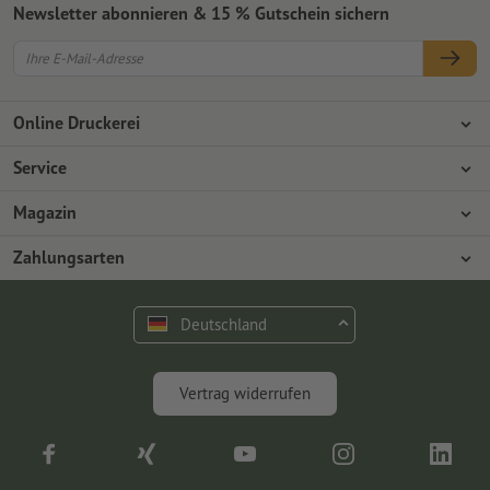
Newsletter abonnieren & 15 % Gutschein sichern
Online Druckerei
Über Onlineprinters
Service
Presse
Zahlungsarten
Magazin
Jobs & Karriere
Versand
Design
Zahlungsarten
Umweltschutz
Reklamation
Marketing
Vorkasse
Rechnung
Kontakt
Deutschland
op.premium
Druck & Insights
FAQ
Digitales
Vertrag widerrufen
Fotografie