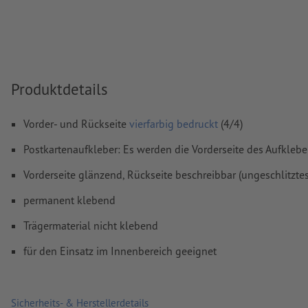
Überdruckeneinstellungen
werden von uns nicht geprüft
Kommentare
werden gelöscht und nicht gedruckt
Inhalte von
Formularfeldern
werden mitgedruckt
Produktdetails
Wie lege ich Druckdaten richtig an?
Vorder- und Rückseite
vierfarbig bedruckt
(4/4)
Postkartenaufkleber: Es werden die Vorderseite des Aufkleb
Vorderseite glänzend, Rückseite beschreibbar (ungeschlitztes
permanent klebend
Trägermaterial nicht klebend
für den Einsatz im Innenbereich geeignet
Sicherheits- & Herstellerdetails