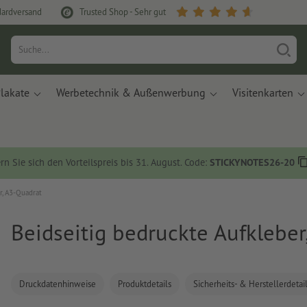
dardversand
Trusted Shop - Sehr gut
lakate
Werbetechnik & Außenwerbung
Visitenkarten
rn Sie sich den Vorteilspreis bis 31. August. Code:
STICKYNOTES26-20
r, A3-Quadrat
Beidseitig bedruckte Aufkleber
Druckdatenhinweise
Produktdetails
Sicherheits- & Herstellerdetai