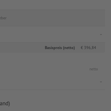
eber
Basispreis (netto)
€
396,84
netto
and)