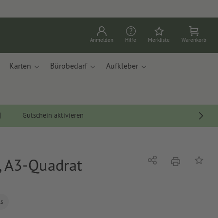
Anmelden
Hilfe
Merkliste
Warenkorb
Karten
Bürobedarf
Aufkleber
Gutschein aktivieren
, A3-Quadrat
Drucken
Teilen
Auf die
ls