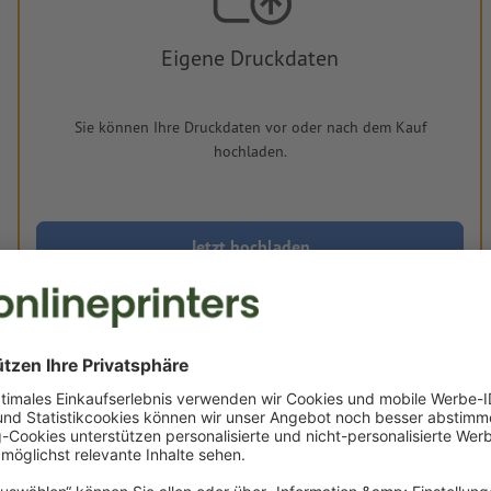
Eigene Druckdaten
Sie können Ihre Druckdaten vor oder nach dem Kauf
hochladen.
Jetzt hochladen
Lieferung ca.:
€ 396,84
€ 472,24
Mi, 19. Aug.
netto
Inkl.
19% MwSt.
&
Gewicht: ca.
2,7 kg