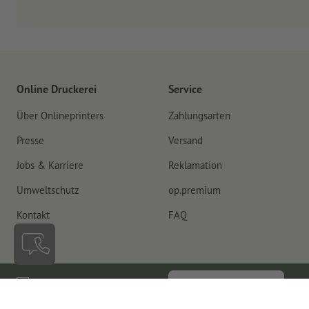
Online Druckerei
Service
Über Onlineprinters
Zahlungsarten
Presse
Versand
Jobs & Karriere
Reklamation
Umweltschutz
op.premium
Kontakt
FAQ
Deutschland
Vertrag widerrufen