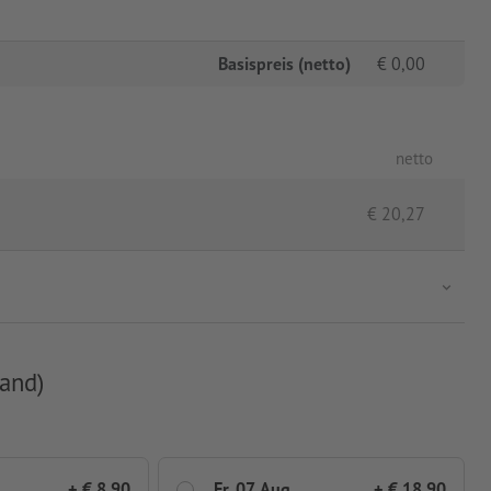
Basispreis (netto)
€
0,00
netto
€
20,27
and)
+ € 8,90
Fr, 07. Aug.
+ € 18,90