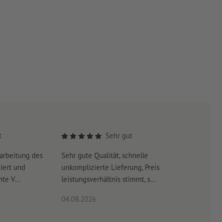
 gespiegelt
tzung des Trägermaterials vor allem bei kleinen Formaten
turschnitts
rschnitt
 Schicht UV-Lack geschützt
onstechnichen
r Weiß
t
Sehr gut
ellung der
arbeitung des
Sehr gute Qualität, schnelle
Schnelle 
iert und
unkomplizierte Lieferung, Preis
schneller
 werden,
te V...
leistungsverhältnis stimmt, s...
ird
04.08.2026
03.08.20
sparent