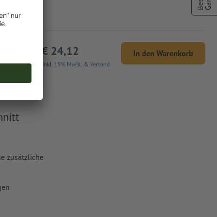
 20,27
€ 24,12
In den Warenkorb
tto
Inkl.
19% MwSt.
&
Versand
nitt
e zusätzliche
gen