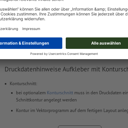
Lieferung ca.:
€
ne
Druckdatenhinweise Aufkleber mit Kontursch
Konturschnitt:
bei optionalem
Konturschnitt
muss in den Druckdaten ein
Schnittkontur angelegt werden
Kontur im Vektorprogramm auf dem fertigen Layout anle
Kontur muss ein geschlossener Vektor-Pfad sein