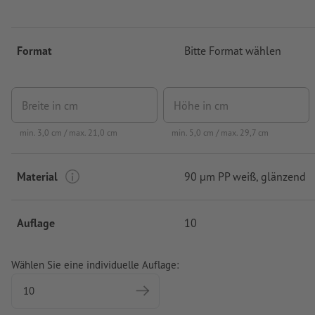
Format
Bitte Format wählen
Breite in cm
Höhe in cm
min.
3,0
cm / max.
21,0
cm
min.
5,0
cm / max.
29,7
cm
Material
90 µm PP weiß, glänzend
Auflage
10
Wählen Sie eine individuelle Auflage: