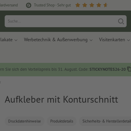
dardversand
Trusted Shop - Sehr gut
lakate
Werbetechnik & Außenwerbung
Visitenkarten
rn Sie sich den Vorteilspreis bis 31. August. Code:
STICKYNOTES26-20
t
Aufkleber mit Konturschnitt
Druckdatenhinweise
Produktdetails
Sicherheits- & Herstellerdetai