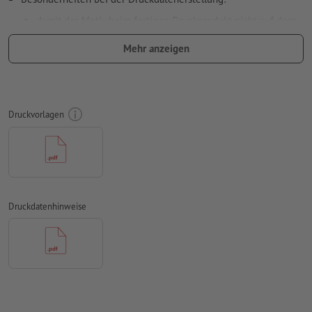
damit das Motiv beim fertigen Druckprodukt nicht auf dem
Kopf steht, sollte in den Druckdaten die
Leserichtung
Mehr anzeigen
berücksichtigt werden
Auflösung:
300 dpi
umlaufend 2 mm
Beschnitt
anlegen, wichtige Informationen
Druckvorlagen
mit mind. 4 mm Abstand zum Endformat
Schriften
müssen vollständig eingebettet oder in Kurven
konvertiert werden
Farbmodus:
CMYK, FOGRA51 (PSO Coated v3) für gestrichene
Papiere, FOGRA52 (PSO Uncoated v3 FOGRA52) für
Druckdatenhinweise
ungestrichene Papiere
Rechtschreib- und Satzfehler
werden von uns nicht geprüft
Überdruckeneinstellungen
werden von uns nicht geprüft
Kommentare
werden gelöscht und nicht gedruckt