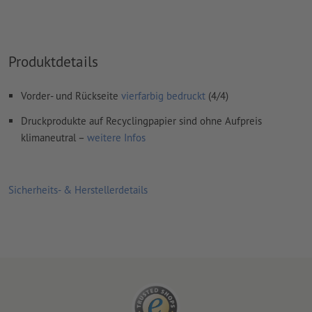
Inhalte von
Formularfeldern
werden mitgedruckt
Wie lege ich Druckdaten richtig an?
Produktdetails
Vorder- und Rückseite
vierfarbig bedruckt
(4/4)
Druckprodukte auf Recyclingpapier sind ohne Aufpreis
klimaneutral –
weitere Infos
Sicherheits- & Herstellerdetails